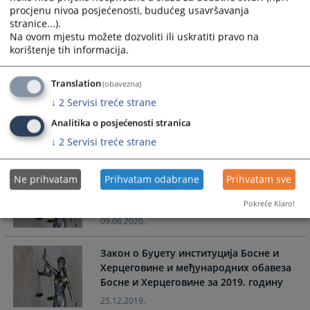
procjenu nivoa posjećenosti, budućeg usavršavanja
03.08.2020.
stranice...).
Na ovom mjestu možete dozvoliti ili uskratiti pravo na
korištenje tih informacija.
Закон о систему државне помоћи у
Босни и Херцеговини
Translation
(obavezna)
31.07.2020.
↓
2
Servisi treće strane
Закон о плаћама и накнадама у
Analitika o posjećenosti stranica
институцијама Босне и Херцеговине
↓
2
Servisi treće strane
09.06.2020.
Ne prihvatam
Prihvatam odabrane
Prihvatam sve
Закон о осигурању депозита у банкама
Босне и Херцеговине
Pokreće Klaro!
09.06.2020.
Закон о Буџету институција Босне и
Херцеговине и међународних обавеза
Босне и Херцеговине за 2019. годину
25.12.2019.