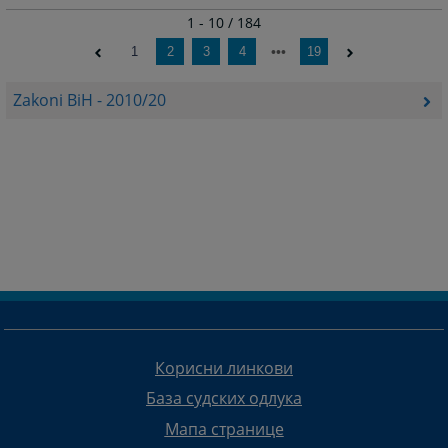
1 - 10 / 184
1
2
3
4
19
Zakoni BiH - 2010/20
Корисни линкови
База судских одлука
Мапа странице