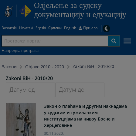
Одjељење за судску
документацију и едукацију
Bosanski
Hrvatski
Srpski
Српски
English
Пријава
Напредна претрага
Zakoni BiH - 2010/20
Закони
Objave 2010 - 2020
Zakoni BiH - 2010/20
Navigate
Navigate
Закон о плаћама и другим накнадама
forward
forward
у судским и тужилачким
to
to
институцијама на нивоу Босне и
interact
interact
Херцеговине
with
with
the
the
30.11.2020.