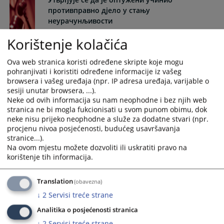
the
the
противправно дјело у стању
calendar
calendar
неурачунљивости
and
and
23.05.2008.
Korištenje kolačića
select
select
a
a
Одређивање притвора
Ova web stranica koristi određene skripte koje mogu
date.
date.
pohranjivati i koristiti određene informacije iz vašeg
23.05.2008.
Press
Press
browsera i vašeg uređaja (npr. IP adresa uređaja, varijable o
the
the
sesiji unutar browsera, ...).
Пресуда којом се оптужени ослобађа од
question
question
Neke od ovih informacija su nam neophodne i bez njih web
оптужбе и оглашава кривим
mark
mark
stranica ne bi mogla fukcionisati u svom punom obimu, dok
key
key
23.05.2008.
neke nisu prijeko neophodne a služe za dodatne stvari (npr.
to
to
procjenu nivoa posjećenosti, budućeg usavršavanja
stranice...).
get
get
Постојање околности које искључују
Na ovom mjestu možete dozvoliti ili uskratiti pravo na
the
the
кривичну одговорност - Неурачунљивост
korištenje tih informacija.
keyboard
keyboard
23.05.2008.
shortcuts
shortcuts
Translation
(obavezna)
for
for
Пресуда на основу споразума о признању
changing
changing
↓
2
Servisi treće strane
кривње
dates.
dates.
Analitika o posjećenosti stranica
23.05.2008.
↓
2
Servisi treće strane