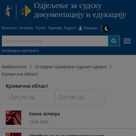
Одjељење за судску
документацију и едукацију
Bosanski
Hrvatski
Srpski
Српски
English
Пријава
Напредна претрага
Библиотека
Огледни примјери судских одлука
Кривична област
Кривична област
Navigate
Navigate
Казна затвора
forward
forward
to
to
23.05.2008.
interact
interact
with
with
Утврђује се да је оптужени учинио