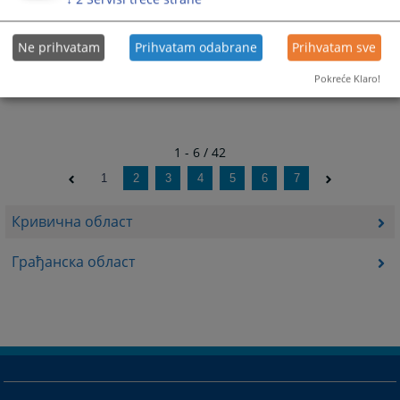
Ne prihvatam
Prihvatam odabrane
Prihvatam sve
Pokreće Klaro!
1 - 6 / 42
1
2
3
4
5
6
7
Кривична област
Грађанска област