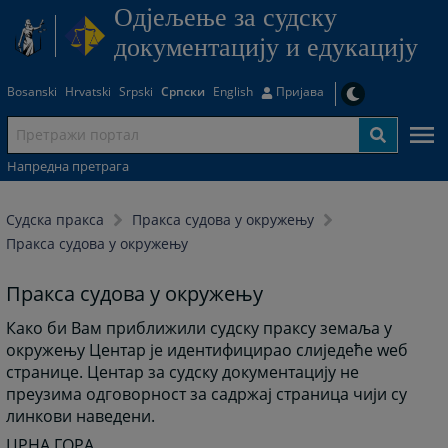
Одjељење за судску
документацију и едукацију
Bosanski
Hrvatski
Srpski
Српски
English
Пријава
Напредна претрага
Судска пракса
Пракса судова у окружењу
Пракса судова у окружењу
Пракса судова у окружењу
Како би Вам приближили судску праксу земаља у
окружењу Центар је идентифицирао слиједеће wеб
странице. Центар за судску документацију не
преузима одговорност за садржај страница чији су
линкови наведени.
ЦРНА ГОРА