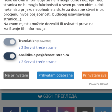
Neke od ovih informacija su nam neophodne i bez njih web
stranica ne bi mogla fukcionisati u svom punom obimu, dok
СЛОВЕНИЈА
neke nisu prijeko neophodne a služe za dodatne stvari (npr.
www.ус-рс.си
– Уставни суд Словеније
procjenu nivoa posjećenosti, budućeg usavršavanja
stranice...).
www.содисце.си
– Врховни суд Словеније
Na ovom mjestu možete dozvoliti ili uskratiti pravo na
СРБИЈА
korištenje tih informacija.
www.уставни.суд.рс/
– Уставни суд Републике Србије
www.вк.суд.рс/
– Врховни касациони суд Републике
Translation
(obavezna)
Србије
↓
2
Servisi treće strane
Analitika o posjećenosti stranica
↓
2
Servisi treće strane
Ne prihvatam
Prihvatam odabrane
Prihvatam sve
Pokreće Klaro!
6361
ПРЕГЛЕДА