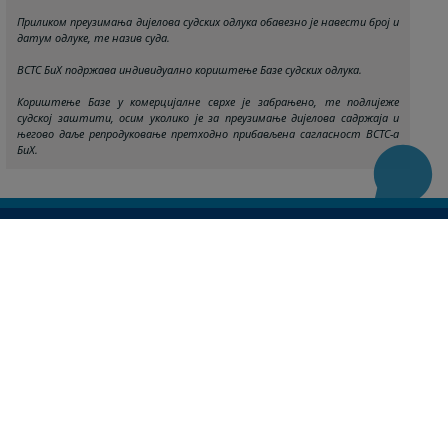
Приликом преузимања дијелова судских одлука обавезно је навести број и
датум одлуке, те назив суда.
ВСТС БиХ подржава индивидуално кориштење Базе судских одлука.
Кориштење Базе у комерцијалне сврхе је забрањено, те подлијеже
судској заштити, осим уколико је за преузимање дијелова садржаја и
његово даље репродуковање претходно прибављена сагласност ВСТС-а
БиХ.
Корисни линкови
База судских одлука
Мапа странице
Редизајн веб странице финансирала је Европска унија. Искључиво је одговоран за његов садржај