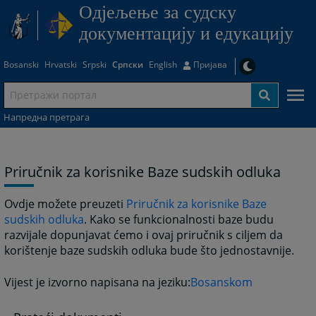
Одjељење за судску
документацију и едукацију
Bosanski
Hrvatski
Srpski
Српски
English
Пријава
Напредна претрага
Priručnik za korisnike Baze sudskih odluka
Ovdje možete preuzeti
Priručnik za korisnike Baze
sudskih odluka
. Kako se funkcionalnosti baze budu
razvijale dopunjavat ćemo i ovaj priručnik s ciljem da
korištenje baze sudskih odluka bude što jednostavnije.
Vijest je izvorno napisana na jeziku:
Bosanskom