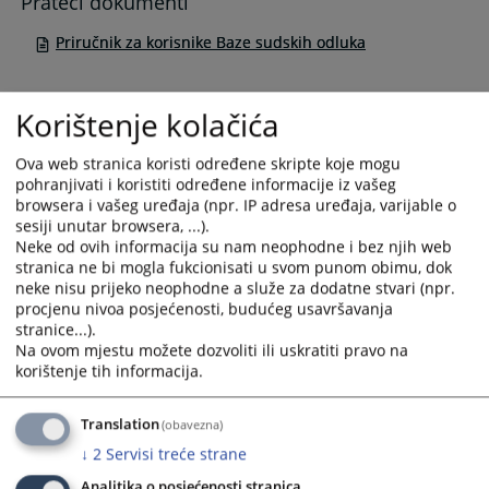
Prateći dokumenti
Priručnik za korisnike Baze sudskih odluka
Korištenje kolačića
Ova web stranica koristi određene skripte koje mogu
pohranjivati i koristiti određene informacije iz vašeg
browsera i vašeg uređaja (npr. IP adresa uređaja, varijable o
sesiji unutar browsera, ...).
Neke od ovih informacija su nam neophodne i bez njih web
stranica ne bi mogla fukcionisati u svom punom obimu, dok
neke nisu prijeko neophodne a služe za dodatne stvari (npr.
procjenu nivoa posjećenosti, budućeg usavršavanja
stranice...).
Na ovom mjestu možete dozvoliti ili uskratiti pravo na
korištenje tih informacija.
Translation
(obavezna)
↓
2
Servisi treće strane
Analitika o posjećenosti stranica