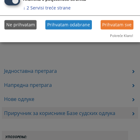
↓
2
Servisi treće strane
Ne prihvatam
Prihvatam odabrane
Prihvatam sve
Pokreće Klaro!
Једноставна претрага
Напредна претрага
Нове одлуке
Приручник за кориснике Базе судских одлука
УПОЗОРЕЊЕ: