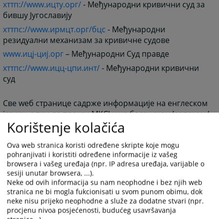
хттп://www.ицтy.орг/
- Међународни кривични суд за
бившу Југославију
хттпс://www.ирмцт.орг/бцс
- Међународни
резидуални механизам за кривичне судове
www.ицј-циј.орг
– Међународни Суд правде
хттпс://www.ицц-цпи.инт/
- Међународни кривични
суд
Све wеб странице садрже информације на енглеском
језику, с тим да пракси МКСЈ-у на босанском/српском/
Korištenje kolačića
хрватском језику можете приступити преко:
хттп://ицр.ицтy.орг/бцс/
Ova web stranica koristi određene skripte koje mogu
pohranjivati i koristiti određene informacije iz vašeg
browsera i vašeg uređaja (npr. IP adresa uređaja, varijable o
sesiji unutar browsera, ...).
Neke od ovih informacija su nam neophodne i bez njih web
stranica ne bi mogla fukcionisati u svom punom obimu, dok
neke nisu prijeko neophodne a služe za dodatne stvari (npr.
procjenu nivoa posjećenosti, budućeg usavršavanja