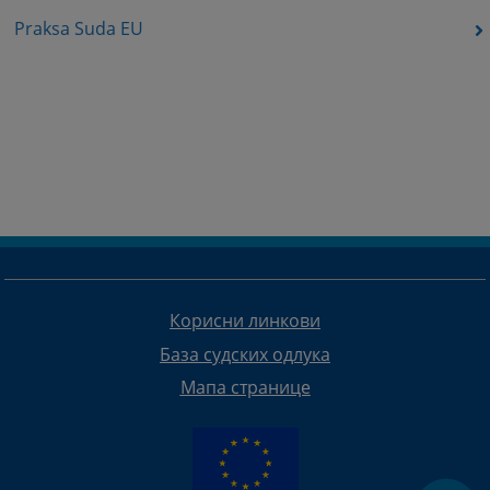
Praksa Suda EU
Корисни линкови
База судских одлука
Мапа странице