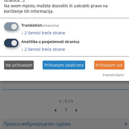
stranice...).
Na ovom mjestu možete dozvoliti ili uskratiti pravo na
korištenje tih informacija.
6138
ПРЕГЛЕДА
Translation
(obavezna)
↓
2
Servisi treće strane
Analitika o posjećenosti stranica
↓
2
Servisi treće strane
Линкови
Ne prihvatam
Prihvatam odabrane
Prihvatam sve
Ovdje pristupite bazi sudskih odluka CSD-a
Pokreće Klaro!
1 - 1 / 1
1
Пракса међународних судова