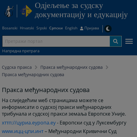
Одjељење за судску
документацију и едукацију
Bosanski
Hrvatski
Srpski
Српски
English
Пријава
Напредна претрага
Судска пракса
Пракса међународних судова
Пракса међународних судова
Пракса међународних судова
На слиједећим wеб страницама можете се
информисати о судској пракси међународних
трибунала и судској пракси земаља Европске Уније.
хттп://цуриа.еуропа.еу
- Европски суд у Луксембургу
www.ицц-цпи.инт
– Међународни Кривични Суд