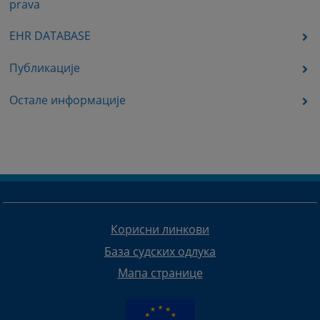
prava
EHR DATABASE
Публикације
Остале информације
Корисни линкови
База судских одлука
Мапа странице