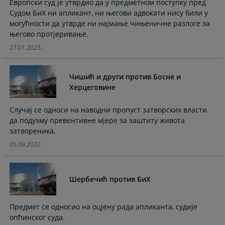
Европски суд је утврдио да у предметном поступку пред
the
the
Судом БиХ ни апликант, ни његови адвокати нису били у
calendar
calendar
могућности да утврде ни најмање чињеничне разлоге за
and
and
његово протјеривање.
select
select
27.01.2023.
a
a
date.
date.
Press
Press
Чишић и други против Босне и
the
the
Херцеговине
question
question
mark
mark
Случај се односи на наводни пропуст затворских власти
key
key
да подузму превентивне мјере за заштиту живота
to
to
затвореника.
get
get
05.09.2022.
the
the
keyboard
keyboard
shortcuts
shortcuts
Шербечић против БиХ
for
for
changing
changing
dates.
dates.
Предмет се односио на оцјену рада апликанта, судије
опћинског суда.