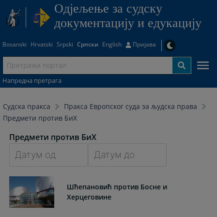
Одjељење за судску
документацију и едукацију
Bosanski
Hrvatski
Srpski
Српски
English
Пријава
Напредна претрага
Судска пракса
Пракса Европског суда за људска права
Предмети против БиХ
Предмети против БиХ
Navigate
Navigate
forward
forward
Шћепановић против Босне и
to
to
Херцеговине
interact
interact
with
with