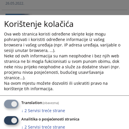
26.05.2022.
Korištenje kolačića
Симић против Босне и Херцеговине
Ova web stranica koristi određene skripte koje mogu
Предмет се односи на виц који је г. Симић испричао на
pohranjivati i koristiti određene informacije iz vašeg
browsera i vašeg uređaja (npr. IP adresa uređaja, varijable o
суду како би илустровао своју критику поступка у којем је
sesiji unutar browsera, ...).
он заступао клијента.
Neke od ovih informacija su nam neophodne i bez njih web
19.05.2022.
stranica ne bi mogla fukcionisati u svom punom obimu, dok
neke nisu prijeko neophodne a služe za dodatne stvari (npr.
procjenu nivoa posjećenosti, budućeg usavršavanja
Омербашић и други против Босне и
stranice...).
Херцеговине
Na ovom mjestu možete dozvoliti ili uskratiti pravo na
korištenje tih informacija.
Апликанти су се жалили против Кантона Сарајево због
неизвршавања домаћих одлука донесених у њихову
Translation
(obavezna)
корист.
↓
2
Servisi treće strane
06.05.2022.
Analitika o posjećenosti stranica
↓
2
Servisi treće strane