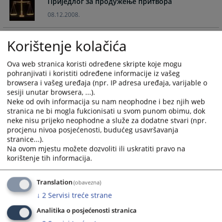
Приједлог за продужење притвора
the
the
08.12.2008.
calendar
calendar
and
and
Приједлог за одређивање притвора - тачке б)
select
select
Korištenje kolačića
и ц)
a
a
date.
date.
08.12.2008.
Ova web stranica koristi određene skripte koje mogu
Press
Press
pohranjivati i koristiti određene informacije iz vašeg
browsera i vašeg uređaja (npr. IP adresa uređaja, varijable o
the
the
Приједлог за одређивање притвора – тачке а),
sesiji unutar browsera, ...).
question
question
б) и д)
Neke od ovih informacija su nam neophodne i bez njih web
mark
mark
08.12.2008.
stranica ne bi mogla fukcionisati u svom punom obimu, dok
key
key
neke nisu prijeko neophodne a služe za dodatne stvari (npr.
to
to
procjenu nivoa posjećenosti, budućeg usavršavanja
Оптужница – пореска утаја (члан 273. ст. 2 КЗ
get
get
stranice...).
БиХ)
Na ovom mjestu možete dozvoliti ili uskratiti pravo na
the
the
08.12.2008.
korištenje tih informacija.
keyboard
keyboard
shortcuts
shortcuts
Оптужница – пореска утаја (члан 273. ст. 1 КЗ
for
for
Translation
(obavezna)
БиХ)
changing
changing
↓
2
Servisi treće strane
dates.
dates.
08.12.2008.
Analitika o posjećenosti stranica