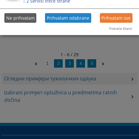
↓
2
Servisi treće strane
Ne prihvatam
Prihvatam odabrane
Prihvatam sve
Pokreće Klaro!
1 - 6 / 29
1
2
3
4
5
Огледни примјери тужилачких одлука
Izabrani primjeri optužnica u predmetima ratnih
zločina