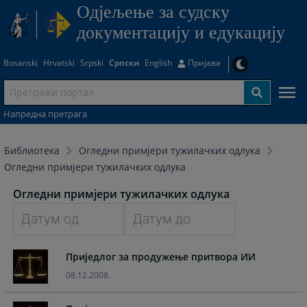
Одjељење за судску
документацију и едукацију
Bosanski
Hrvatski
Srpski
Српски
English
Пријава
Напредна претрага
Библиотека
Огледни примјери тужилачких одлука
Огледни примјери тужилачких одлука
Огледни примјери тужилачких одлука
Navigate
Navigate
Приједлог за продужење притвора ИИ
forward
forward
to
to
08.12.2008.
interact
interact
with
with