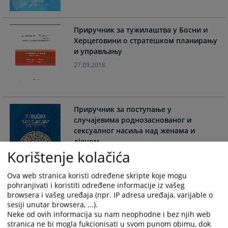
Приручник за тужилаштва у Босни и
Херцеговини о стратешком планирању
и управљању
27.09.2018.
Приручник за поступање у
случајевима роднозаснованог и
сексуалног насиља над женама и
дјецом
Korištenje kolačića
27.09.2018.
Ova web stranica koristi određene skripte koje mogu
pohranjivati i koristiti određene informacije iz vašeg
Приручник Управљање судским
browsera i vašeg uređaja (npr. IP adresa uređaja, varijable o
поступком
sesiji unutar browsera, ...).
Neke od ovih informacija su nam neophodne i bez njih web
22.05.2017.
stranica ne bi mogla fukcionisati u svom punom obimu, dok