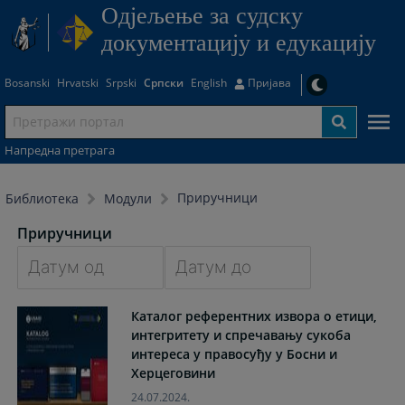
Одjељење за судску
документацију и едукацију
Bosanski
Hrvatski
Srpski
Српски
English
Пријава
Напредна претрага
Приручници
Библиотека
Модули
Приручници
Navigate
Navigate
Каталог референтних извора о етици,
forward
forward
интегритету и спречавању сукоба
to
to
интереса у правосуђу у Босни и
interact
interact
Херцеговини
with
with
the
the
24.07.2024.