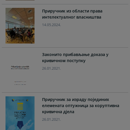
calendar
calendar
and
and
Приручник из области права
select
select
интелектуалног власништва
a
a
14.05.2024.
date.
date.
Press
Press
the
the
question
question
Законито прибављање доказа у
mark
mark
кривичном поступку
key
key
to
to
26.01.2021.
get
get
the
the
keyboard
keyboard
shortcuts
shortcuts
Приручник за израду појединих
for
for
елемената оптужница за коруптивна
changing
changing
кривична дјела
dates.
dates.
26.01.2021.