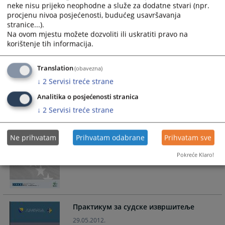
neke nisu prijeko neophodne a služe za dodatne stvari (npr.
procjenu nivoa posjećenosti, budućeg usavršavanja
stranice...).
Na ovom mjestu možete dozvoliti ili uskratiti pravo na
Приручник Проактивна улога
korištenje tih informacija.
предсједника суда у управљању судом
19.05.2017.
Translation
(obavezna)
↓
2
Servisi treće strane
Analitika o posjećenosti stranica
↓
2
Servisi treće strane
Приручник за практичну примјену
Аархуске конвенције у Босни и
Ne prihvatam
Prihvatam odabrane
Prihvatam sve
Херцеговини
Pokreće Klaro!
05.11.2012.
Практикум за судске извршитеље
29.05.2012.