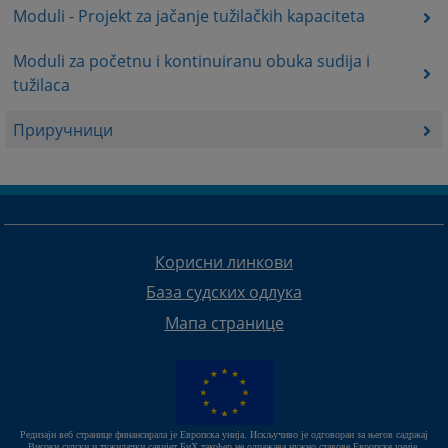
Moduli - Projekt za jačanje tužilačkih kapaciteta
Moduli za početnu i kontinuiranu obuka sudija i
tužilaca
Приручници
Корисни линкови
База судских одлука
Мапа странице
Редизајн веб странице финансирала је Европска унија. Искључиво је одговоран за његов садржај
Високи судски и тужилачки савијет БиХ такођер не одражава нужно ставове Европске уније.