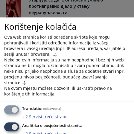
the
the
противправно дјело у стању
calendar
calendar
неурачунљивости
and
and
23.05.2008.
Korištenje kolačića
select
select
a
a
Одређивање притвора
Ova web stranica koristi određene skripte koje mogu
date.
date.
pohranjivati i koristiti određene informacije iz vašeg
23.05.2008.
Press
Press
browsera i vašeg uređaja (npr. IP adresa uređaja, varijable o
the
the
sesiji unutar browsera, ...).
Пресуда којом се оптужени ослобађа од
question
question
Neke od ovih informacija su nam neophodne i bez njih web
оптужбе и оглашава кривим
mark
mark
stranica ne bi mogla fukcionisati u svom punom obimu, dok
key
key
23.05.2008.
neke nisu prijeko neophodne a služe za dodatne stvari (npr.
to
to
procjenu nivoa posjećenosti, budućeg usavršavanja
stranice...).
get
get
Постојање околности које искључују
Na ovom mjestu možete dozvoliti ili uskratiti pravo na
the
the
кривичну одговорност - Неурачунљивост
korištenje tih informacija.
keyboard
keyboard
23.05.2008.
shortcuts
shortcuts
Translation
(obavezna)
for
for
Пресуда на основу споразума о признању
changing
changing
↓
2
Servisi treće strane
кривње
dates.
dates.
Analitika o posjećenosti stranica
23.05.2008.
↓
2
Servisi treće strane