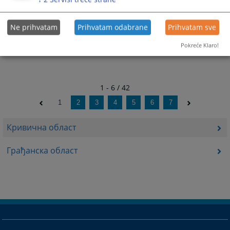
Ne prihvatam
Prihvatam odabrane
Prihvatam sve
Pokreće Klaro!
1 - 6 / 42
1
2
3
4
5
6
7
Кривична област
Грађанска област