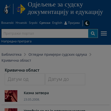
Одjељење за судску
документацију и едукацију
Bosanski
Hrvatski
Srpski
Српски
English
Пријава
Напредна претрага
Библиотека
Огледни примјери судских одлука
Кривична област
Кривична област
Navigate
Navigate
Казна затвора
forward
forward
to
to
23.05.2008.
interact
interact
with
with
Утврђује се да је оптужени учинио