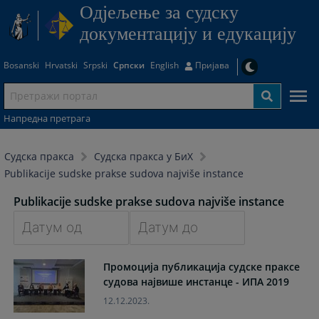
Одjељење за судску
документацију и едукацију
Bosanski
Hrvatski
Srpski
Српски
English
Пријава
Напредна претрага
Судска пракса
Судска пракса у БиХ
Publikacije sudske prakse sudova najviše instance
Publikacije sudske prakse sudova najviše instance
Navigate
Navigate
Промоција публикација судске праксе
forward
forward
судова највише инстанце - ИПА 2019
to
to
interact
interact
12.12.2023.
with
with