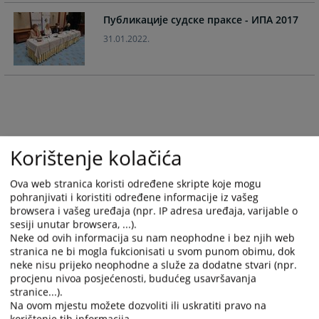
the
the
Публикације судске праксе - ИПА 2017
calendar
calendar
31.01.2022.
and
and
select
select
a
a
date.
date.
Press
Press
the
the
question
question
Korištenje kolačića
mark
mark
key
key
to
to
Ova web stranica koristi određene skripte koje mogu
pohranjivati i koristiti određene informacije iz vašeg
get
get
browsera i vašeg uređaja (npr. IP adresa uređaja, varijable o
the
the
sesiji unutar browsera, ...).
keyboard
keyboard
Neke od ovih informacija su nam neophodne i bez njih web
shortcuts
shortcuts
stranica ne bi mogla fukcionisati u svom punom obimu, dok
for
for
neke nisu prijeko neophodne a služe za dodatne stvari (npr.
changing
changing
procjenu nivoa posjećenosti, budućeg usavršavanja
stranice...).
dates.
dates.
Na ovom mjestu možete dozvoliti ili uskratiti pravo na
korištenje tih informacija.