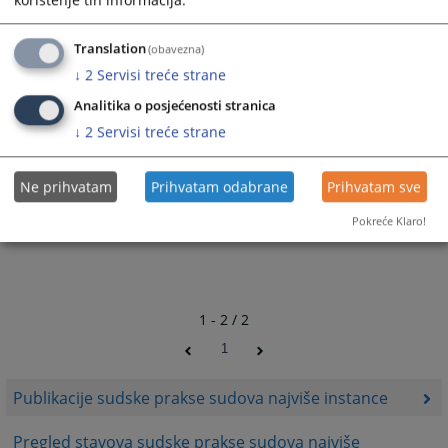
Translation
(obavezna)
↓
2
Servisi treće strane
Analitika o posjećenosti stranica
↓
2
Servisi treće strane
Ne prihvatam
Prihvatam odabrane
Prihvatam sve
Pokreće Klaro!
1 - 2 / 2
1
Publikacije sudske prakse sudova najviše instance
Pregled stavova sudske prakse sudova najviše