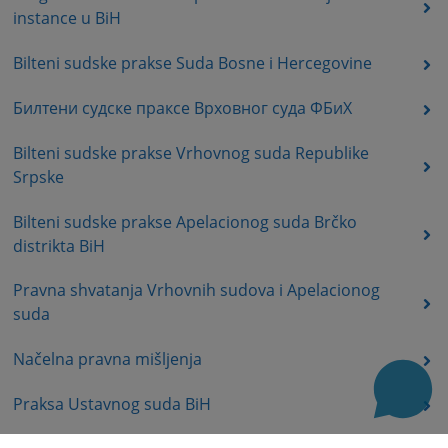
instance u BiH
Bilteni sudske prakse Suda Bosne i Hercegovine
Билтени судске праксе Врховног суда ФБиХ
Bilteni sudske prakse Vrhovnog suda Republike
Srpske
Bilteni sudske prakse Apelacionog suda Brčko
distrikta BiH
Pravna shvatanja Vrhovnih sudova i Apelacionog
suda
Načelna pravna mišljenja
Praksa Ustavnog suda BiH