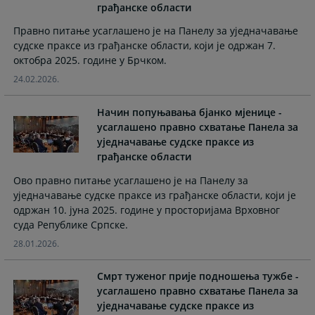
грађанске области
the
the
calendar
calendar
Правно питање усаглашено је на Панелу за уједначавање
and
and
судске праксе из грађанске области, који је одржан 7.
select
select
октобра 2025. године у Брчком.
a
a
24.02.2026.
date.
date.
Press
Press
Начин попуњавања бјанко мјенице -
the
the
усаглашено правно схватање Панела за
question
question
уједначавање судске праксе из
mark
mark
грађанске области
key
key
Ово правно питање усаглашено је на Панелу за
to
to
уједначавање судске праксе из грађанске области, који је
get
get
одржан 10. јуна 2025. године у просторијама Врховног
the
the
суда Републике Српске.
keyboard
keyboard
shortcuts
shortcuts
28.01.2026.
for
for
changing
changing
Смрт туженог прије подношења тужбе -
dates.
dates.
усаглашено правно схватање Панела за
уједначавање судске праксе из