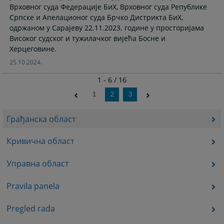
Врховног суда Федерације БиХ, Врховног суда Републике
Српске и Апелационог суда Брчко Дистрикта БиХ,
одржаном у Сарајеву 22.11.2023. године у просторијама
Високог судског и тужилачког вијећа Босне и
Херцеговине.
25.10.2024.
1 - 6 / 16
1
2
3
Грађанска област
Кривична област
Управна област
Pravila panela
Pregled rada