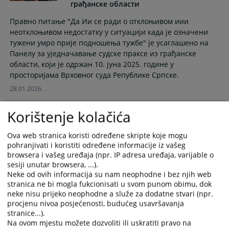
грађанске области
Правно питање "Да Ии се ради о отклоњивом иии
неотклоњивом недостатку у ситуацији када је означени
тужени умро прије подношења тужбе" је усаглашено на
Панелу за уједначавање судске праксе из грађанске
области, који је одржан 10. јуна 2025. године у
просторијама Врховног суда Републике Српске.
28.01.2026.
Korištenje kolačića
Трасирана и властита мјеница
Ova web stranica koristi određene skripte koje mogu
pohranjivati i koristiti određene informacije iz vašeg
У складу са Правилима панела за уједначавање судске
browsera i vašeg uređaja (npr. IP adresa uređaja, varijable o
праксе, ово правно питање усуглашено је на Панелу за
sesiji unutar browsera, ...).
уједначавање судске праксе из грађанског подручја, који
Neke od ovih informacija su nam neophodne i bez njih web
је одржан 7. листопада 2025. године у просторијама
stranica ne bi mogla fukcionisati u svom punom obimu, dok
Правосудног повјеренства Брчко дистрикта Босне и
neke nisu prijeko neophodne a služe za dodatne stvari (npr.
Херцеговине.
procjenu nivoa posjećenosti, budućeg usavršavanja
stranice...).
11.12.2025.
Na ovom mjestu možete dozvoliti ili uskratiti pravo na