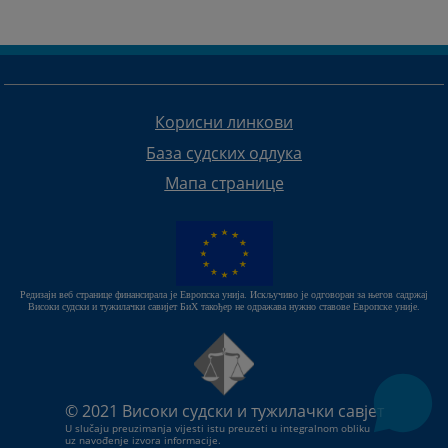
Корисни линкови
База судских одлука
Мапа странице
Редизајн веб странице финансирала је Европска унија. Искључиво је одговоран за његов садржај
Високи судски и тужилачки савијет БиХ такођер не одражава нужно ставове Европске уније.
© 2021
Високи судски и тужилачки савјет
U slučaju preuzimanja vijesti istu preuzeti u integralnom obliku
uz navođenje izvora informacije.