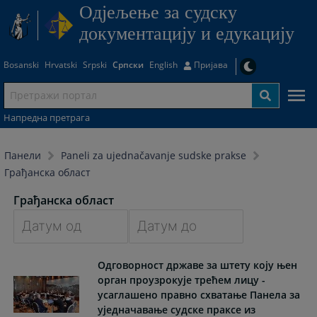
Одjељење за судску
документацију и едукацију
Bosanski
Hrvatski
Srpski
Српски
English
Пријава
Напредна претрага
Панели
Paneli za ujednačavanje sudske prakse
Грађанска област
Грађанска област
Navigate
Navigate
Одговорност државе за штету коју њен
forward
forward
орган проузрокује трећем лицу -
to
to
усаглашено правно схватање Панела за
interact
interact
уједначавање судске праксе из
with
with