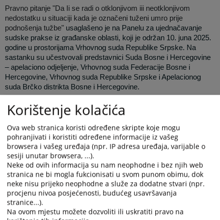
Pravno pitanje "Da Ii se radi o otklonjivom iii neotklonjivom
nedostatku u situaciji kada je označeni tuženi umro prije
podnošenja tužbe"
usaglašeno je na Panelu za ujednačavanje
sudske prakse iz građanske oblasti, koji je održan 10. juna 2025.
godine u prostorijama Vrhovnog suda Republike Srpske. Na
sastanku su učestvovali predstavnici Suda Bosne i Hercegovine
– apelaciono odjeljenje, Vrhovnog suda Federacije Bosne i
Hercegovine, Vrhovnog suda Republike Srpske i Ape
lacionog
suda Brčko distrikta Bosne i Hercegovine.
U skladu sa Pravilima Panela za ujednačavanje sudske prakse,
Korištenje kolačića
usaglašeno pravno shvatanje, kao i obrazloženje istog naknadno
su verifikovali sudovi – članovi Panela.
Ova web stranica koristi određene skripte koje mogu
Usaglašeno pravno shvatanje:
pohranjivati i koristiti određene informacije iz vašeg
browsera i vašeg uređaja (npr. IP adresa uređaja, varijable o
„SMRT TUŽENOG PRIJE PODNOŠENJA TUŽBE
sesiji unutar browsera, ...).
PREDSTAVLJA PROCESNI NEDOSTATAK KOJI SE NE MOŽE
Neke od ovih informacija su nam neophodne i bez njih web
OTKLONITI TE SE TUŽBA U TAKVOM SLUČAJU TREBA
stranica ne bi mogla fukcionisati u svom punom obimu, dok
ODBACITI, BEZ POZIVANJA TUŽITELJA NA UREĐENJE
neke nisu prijeko neophodne a služe za dodatne stvari (npr.
TUŽBE“.
procjenu nivoa posjećenosti, budućeg usavršavanja
stranice...).
Na ovom mjestu možete dozvoliti ili uskratiti pravo na
Obrazloženje usaglašenog pravnog shvatanja pogledajte u