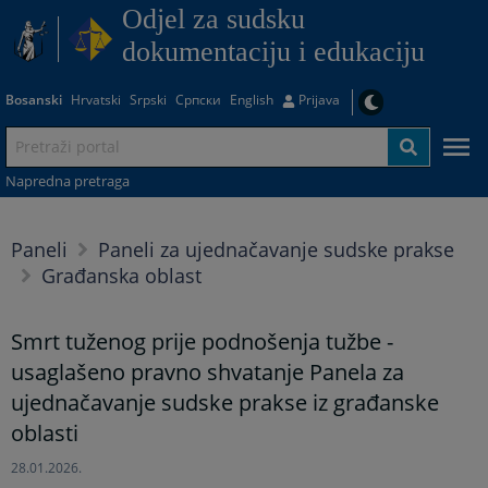
Odjel za sudsku
dokumentaciju i edukaciju
Bosanski
Hrvatski
Srpski
Српски
English
Prijava
Napredna pretraga
Paneli
Paneli za ujednačavanje sudske prakse
Građanska oblast
Smrt tuženog prije podnošenja tužbe -
usaglašeno pravno shvatanje Panela za
ujednačavanje sudske prakse iz građanske
oblasti
28.01.2026.