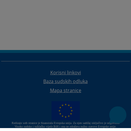
Korisni linkovi
Baza sudskih odluka
Mapa stranice
Redizajn web stranice je finansirala Evropska unija. Za njen sadržaj isključivo je odgovorno
Visoko sudsko i tužilačko vijeće BiH i ona ne odražava nužno stavove Evropske unije.