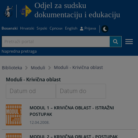
Odjel za sudsku
dokumentaciju i edukaciju
Bosanski
Hrvatski
Srpski
Српски
English
Prijava
Napredna pretraga
Moduli - Krivična oblast
Biblioteka
Moduli
Moduli - Krivična oblast
Navigate
Navigate
MODUL 1 – KRIVIČNA OBLAST - ISTRAŽNI
forward
forward
POSTUPAK
to
to
interact
interact
12.04.2008.
with
with
the
the
MODUL 2 – KRIVIČNA OBLAST - POSTUPAK