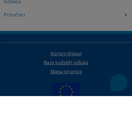
tužilaca
Priručnici
Korisni linkovi
Baza sudskih odluka
Mapa stranice
Redizajn web stranice je finansirala Evropska unija. Za njen sadržaj isključivo je odgovorno
Visoko sudsko i tužilačko vijeće BiH i ona ne odražava nužno stavove Evropske unije.