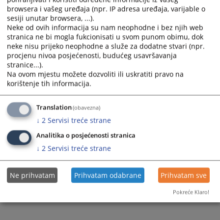
07.04.2008.
browsera i vašeg uređaja (npr. IP adresa uređaja, varijable o
sesiji unutar browsera, ...).
Neke od ovih informacija su nam neophodne i bez njih web
MODUL 5 – MATERIJALNI I PROCESNI ASPEKTI
stranica ne bi mogla fukcionisati u svom punom obimu, dok
PROCESUIRANJA KRIVIČNIH DJELA U OBLASTI
neke nisu prijeko neophodne a služe za dodatne stvari (npr.
SIGURNOSTI PROMETA NA PUTEVIMA
procjenu nivoa posjećenosti, budućeg usavršavanja
stranice...).
06.04.2008.
Na ovom mjestu možete dozvoliti ili uskratiti pravo na
korištenje tih informacija.
MODUL 6 - MATERIJALNI I PROCESNI ASPEKTI
PROCESUIRANJA KRIVIČNIH DJELA U OBLASTI
Translation
CARINA I POREZA
(obavezna)
↓
2
Servisi treće strane
05.04.2008.
Analitika o posjećenosti stranica
↓
2
Servisi treće strane
Ne prihvatam
Prihvatam odabrane
Prihvatam sve
Pokreće Klaro!