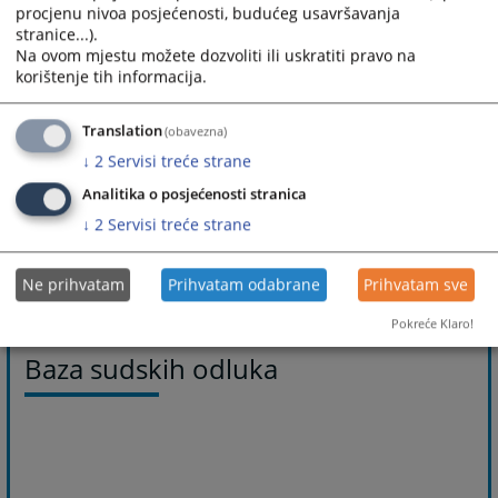
procjenu nivoa posjećenosti, budućeg usavršavanja
stranice...).
Na ovom mjestu možete dozvoliti ili uskratiti pravo na
korištenje tih informacija.
Translation
(obavezna)
↓
2
Servisi treće strane
Analitika o posjećenosti stranica
↓
2
Servisi treće strane
Ne prihvatam
Prihvatam odabrane
Prihvatam sve
Pokreće Klaro!
Baza sudskih odluka