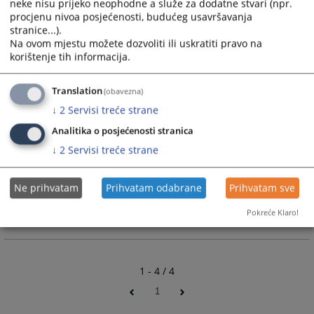
neke nisu prijeko neophodne a služe za dodatne stvari (npr.
Hercegovini“ koju nam je dostavila predsjednica Županijskog
procjenu nivoa posjećenosti, budućeg usavršavanja
suda Široki Brijeg.
stranice...).
06.01.2023.
Na ovom mjestu možete dozvoliti ili uskratiti pravo na
korištenje tih informacija.
Praktične smjernice za sudovanje na
Translation
(obavezna)
daljinu u Srednjoj i Istočnoj Evropi
↓
2
Servisi treće strane
U prilogu možete preuzeti publikaciju „Praktične smjernice
Analitika o posjećenosti stranica
za sudovanje na daljinu u Srednjoj i Istočnoj Evropi“ koju
↓
2
Servisi treće strane
nam je dostavila sudija Krivičnog odjeljenja Suda Bosne i
Hercegovine nakon povratka sa Godišnjej konferencije
Ne prihvatam
Prihvatam odabrane
Prihvatam sve
pravosudne mreže, koja je održana u Pragu u organizaciji
CEELI Instituta od 05. do 07. maja 2022. godine.
Pokreće Klaro!
29.06.2022.
1 - 4 / 4
1