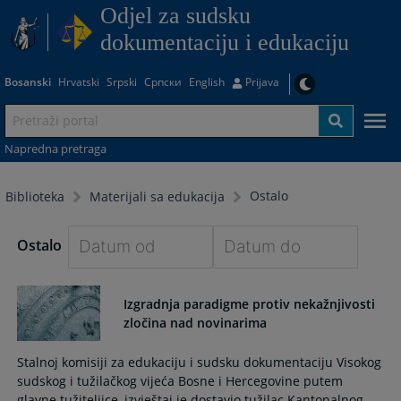
Odjel za sudsku
dokumentaciju i edukaciju
Bosanski
Hrvatski
Srpski
Српски
English
Prijava
Napredna pretraga
Ostalo
Biblioteka
Materijali sa edukacija
Ostalo
Navigate
Navigate
forward
forward
Izgradnja paradigme protiv nekažnjivosti
to
to
zločina nad novinarima
interact
interact
with
with
Stalnoj komisiji za edukaciju i sudsku dokumentaciju Visokog
the
the
sudskog i tužilačkog vijeća Bosne i Hercegovine putem
calendar
calendar
glavne tužiteljice, izvještaj je dostavio tužilac Kantonalnog