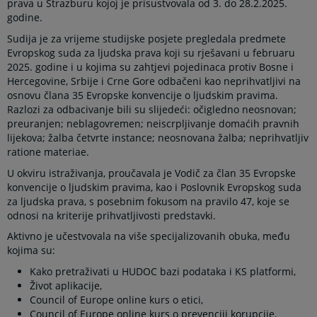
prava u Strazburu kojoj je prisustvovala od 3. do 28.2.2025.
godine.
Sudija je za vrijeme studijske posjete pregledala predmete
Evropskog suda za ljudska prava koji su rješavani u februaru
2025. godine i u kojima su zahtjevi pojedinaca protiv Bosne i
Hercegovine, Srbije i Crne Gore odbačeni kao neprihvatljivi na
osnovu člana 35 Evropske konvencije o ljudskim pravima.
Razlozi za odbacivanje bili su slijedeći: očigledno neosnovan;
preuranjen; neblagovremen; neiscrpljivanje domaćih pravnih
lijekova; žalba četvrte instance; neosnovana žalba; neprihvatljiv
ratione materiae.
U okviru istraživanja, proučavala je Vodič za član 35 Evropske
konvencije o ljudskim pravima, kao i Poslovnik Evropskog suda
za ljudska prava, s posebnim fokusom na pravilo 47, koje se
odnosi na kriterije prihvatljivosti predstavki.
Aktivno je učestvovala na više specijalizovanih obuka, među
kojima su:
Kako pretraživati u HUDOC bazi podataka i KS platformi,
Život aplikacije,
Council of Europe online kurs o etici,
Council of Europe online kurs o prevenciji korupcije.