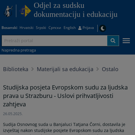
Odjel za sudsku
dokumentaciju i edukaciju
Bosanski
Hrvatski
Srpski
Српски
English
Prijava
Napredna pretraga
Biblioteka
Materijali sa edukacija
Ostalo
Studijska posjeta Evropskom sudu za ljudska
prava u Strazburu - Uslovi prihvatljivosti
zahtjeva
26.05.2025.
Sudija Osnovnog suda u Banjaluci Tatjana Čorni, dostavila je
izvještaj nakon studijske posjete Evropskom sudu za ljudska