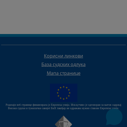
Корисни линкови
База судских одлука
Мапа странице
Редизајн веб странице финансирала је Европска унија. Искључиво је одговоран за његов садржај
Високи судски и тужилачки савијет БиХ такођер не одражава нужно ставове Европске уније.