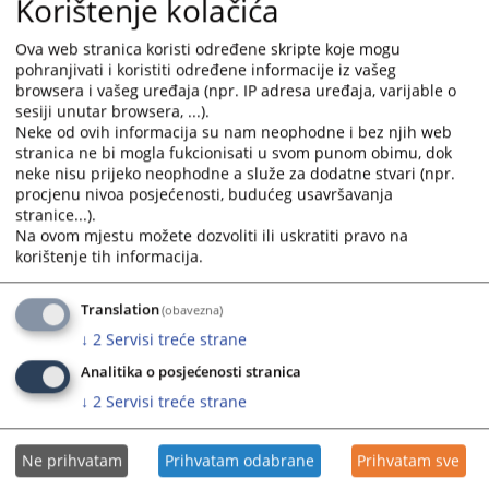
Korištenje kolačića
судија и тужилаца из надлежности ВСТВ-а. Одјел
промовира и пружа подршку професионалном
Ova web stranica koristi određene skripte koje mogu
усавршавању тренутних и будућих носилаца правосудне
pohranjivati i koristiti određene informacije iz vašeg
функције у Босни и Херцеговини, те у вези са овим
browsera i vašeg uređaja (npr. IP adresa uređaja, varijable o
иницира и координира едукацију кроз сарадњу са
sesiji unutar browsera, ...).
ентитетским центрима за едукацију судија и тужилаца.
Neke od ovih informacija su nam neophodne i bez njih web
stranica ne bi mogla fukcionisati u svom punom obimu, dok
09.05.2008.
neke nisu prijeko neophodne a služe za dodatne stvari (npr.
procjenu nivoa posjećenosti, budućeg usavršavanja
stranice...).
Које информације се могу наћи на wеб
Na ovom mjestu možete dozvoliti ili uskratiti pravo na
страници ОСДЕ-а?
korištenje tih informacija.
Информације које се могу наћи на wеб страници Одјела
Translation
(obavezna)
за судску документацију и едукацију између осталог
↓
2
Servisi treće strane
укључују:
а) Преглед судске праксе судова у Босни и Херцеговини,
Analitika o posjećenosti stranica
међународних судских институција, те судова земаља у
↓
2
Servisi treće strane
окружењу,
б) Огледне примјере судских одлука и тужилачких аката
ц) Едукативне модуле
Ne prihvatam
Prihvatam odabrane
Prihvatam sve
д) Стручне радове