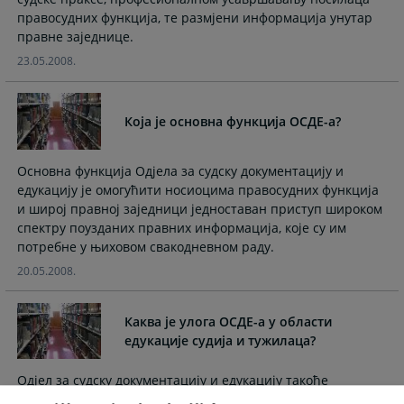
and
and
правосудних функција, те размјени информација унутар
select
select
правне заједнице.
a
a
23.05.2008.
date.
date.
Press
Press
the
the
Која је основна функција ОСДЕ-а?
question
question
mark
mark
Основна функција Одјела за судску документацију и
key
key
едукацију је омогућити носиоцима правосудних функција
to
to
и широј правној заједници једноставан приступ широком
get
get
спектру поузданих правних информација, које су им
the
the
потребне у њиховом свакодневном раду.
keyboard
keyboard
shortcuts
shortcuts
20.05.2008.
for
for
changing
changing
Каква је улога ОСДЕ-а у области
dates.
dates.
едукације судија и тужилаца?
Одјел за судску документацију и едукацију такође
организира и координира сва питања у вези едукације