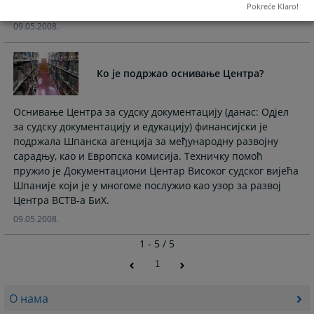
е) Остале информације правне природе.
Pokreće Klaro!
09.05.2008.
Ко је подржао оснивање Центра?
Оснивање Центра за судску документацију (данас: Одјел
за судску документацију и едукацију) финансијски је
подржала Шпанска агенција за међународну развојну
сарадњу, као и Европска комисија. Техничку помоћ
пружио је Документациони Центар Високог судског вијећа
Шпаније који је у многоме послужио као узор за развој
Центра ВСТВ-а БиХ.
09.05.2008.
1 - 5 / 5
1
О нама