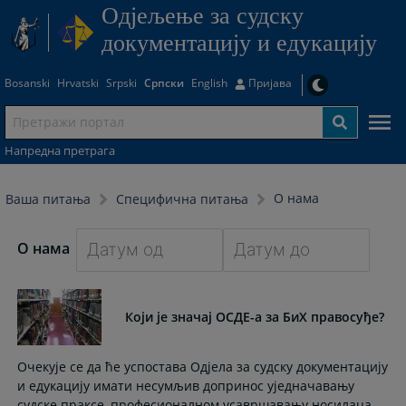
Одjељење за судску
документацију и едукацију
Bosanski
Hrvatski
Srpski
Српски
English
Пријава
Напредна претрага
О нама
Ваша питања
Специфична питања
О нама
Navigate
Navigate
forward
forward
Који је значај ОСДЕ-а за БиХ правосуђе?
to
to
interact
interact
with
with
Очекује се да ће успостава Одјела за судску документацију
the
the
и едукацију имати несумљив допринос уједначавању
calendar
calendar
судске праксе, професионалном усавршавању носилаца