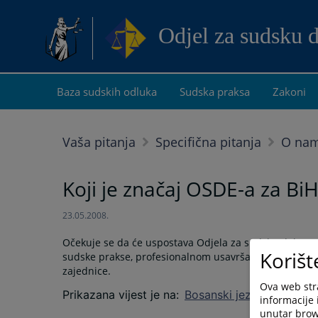
Odjel za sudsku 
Baza sudskih odluka
Sudska praksa
Zakoni
Vaša pitanja
Specifična pitanja
O na
Koji je značaj OSDE-a za Bi
23.05.2008.
Očekuje se da će uspostava Odjela za sudsku dokumen
Korišt
sudske prakse, profesionalnom usavršavanju nosilaca
zajednice.
Ova web stra
Prikazana vijest je na
:
Bosanski jezik
informacije 
unutar brows