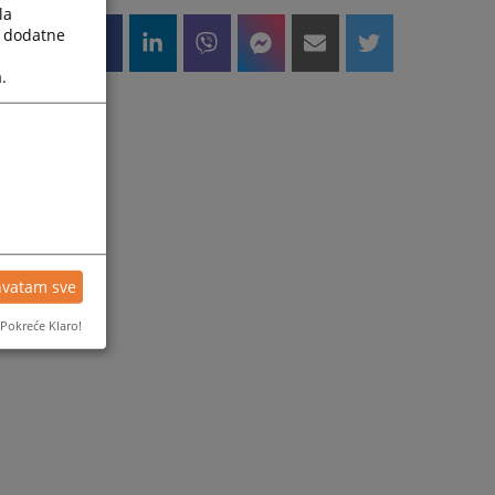
la
a dodatne
.
hvatam sve
Pokreće Klaro!