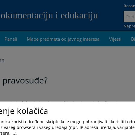
Bosan
dokumentaciju i edukaciju
Idi
na
Napre
sadržaj
Paneli
Mape predmeta od javnog interesa
Vijesti
B
ma
H pravosuđe?
taciju i edukaciju imati nesumljiv doprinos ujednačavanju
enje kolačića
 pravosudnih funkcija, te razmjeni informacija unutar pravne
nica koristi određene skripte koje mogu pohranjivati i koristiti od
iz vašeg browsera i vašeg uređaja (npr. IP adresa uređaja, varijable 
era, ...).