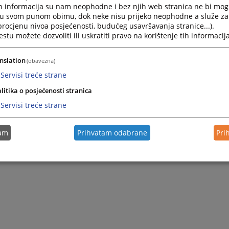
h informacija su nam neophodne i bez njih web stranica ne bi mog
i u svom punom obimu, dok neke nisu prijeko neophodne a služe z
 procjenu nivoa posjećenosti, budućeg usavršavanja stranice...).
tu možete dozvoliti ili uskratiti pravo na korištenje tih informacija
nslation
(obavezna)
Servisi treće strane
litika o posjećenosti stranica
Servisi treće strane
tam
Prihvatam odabrane
Pri