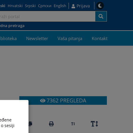
ski
Hrvatski
Srpski
Српски
English
Prijava
dna pretraga
iblioteka
Newsletter
Vaša pitanja
Kontakt
7362
PREGLEDA
ređene
o sesiji