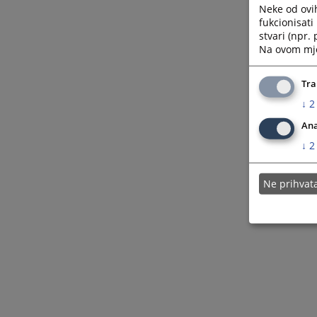
Neke od ovi
fukcionisat
stvari (npr.
Na ovom mjes
Tra
↓
2
Ana
↓
2
Ne prihva