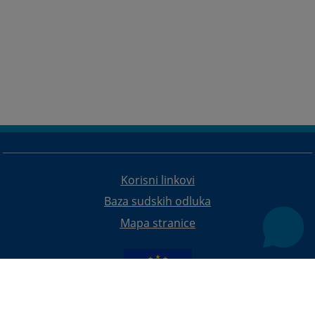
Korisni linkovi
Baza sudskih odluka
Mapa stranice
Redizajn web stranice je finansirala Evropska unija. Za njen sadržaj isključivo je odgovorno
Visoko sudsko i tužilačko vijeće BiH i ona ne odražava nužno stavove Evropske unije.