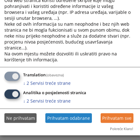
Ova web stranica koristi određene skripte koje mogu
međunarodnih sudskih institucija, te sudova zemalja u
pohranjivati i koristiti određene informacije iz vašeg
browsera i vašeg uređaja (npr. IP adresa uređaja, varijable o
okruženju,
sesiji unutar browsera, ...).
b) Ogledne primjere sudskih odluka i tužilačkih akata
Neke od ovih informacija su nam neophodne i bez njih web
c) Edukativne module
stranica ne bi mogla fukcionisati u svom punom obimu, dok
d) Stručne radove
neke nisu prijeko neophodne a služe za dodatne stvari (npr.
e) Ostale informacije pravne prirode.
procjenu nivoa posjećenosti, budućeg usavršavanja
Prikazana vijest je na
:
Bosanski jezik
stranice...).
Na ovom mjestu možete dozvoliti ili uskratiti pravo na
7795
PREGLEDA
korištenje tih informacija.
Translation
(obavezna)
↓
2
Servisi treće strane
Analitika o posjećenosti stranica
↓
2
Servisi treće strane
Ne prihvatam
Prihvatam odabrane
Prihvatam sve
Pokreće Klaro!