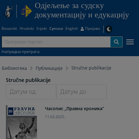
Одjељење за судску
документацију и едукацију
Bosanski
Hrvatski
Srpski
Српски
English
Пријава
Напредна претрага
Stručne publikacije
Библиотека
Публикације
Stručne publikacije
Navigate
Navigate
Часопис „Правна хроника“
forward
forward
to
to
11.03.2025.
interact
interact
with
with
the
the