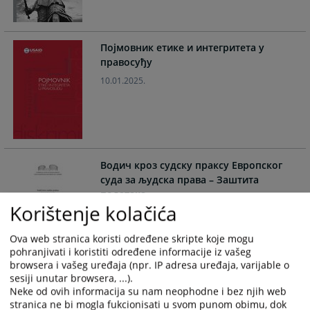
calendar
calendar
and
and
select
select
Појмовник етике и интегритета у
a
a
правосуђу
date.
date.
10.01.2025.
Press
Press
the
the
question
question
mark
mark
key
key
to
to
Водич кроз судску праксу Европског
get
get
суда за људска права – Заштита
the
the
података
keyboard
keyboard
Korištenje kolačića
07.10.2024.
shortcuts
shortcuts
for
for
Ova web stranica koristi određene skripte koje mogu
pohranjivati i koristiti određene informacije iz vašeg
changing
changing
browsera i vašeg uređaja (npr. IP adresa uređaja, varijable o
dates.
dates.
sesiji unutar browsera, ...).
Водич кроз праксу Еуропске
Neke od ovih informacija su nam neophodne i bez njih web
конвенције о људским правима -
stranica ne bi mogla fukcionisati u svom punom obimu, dok