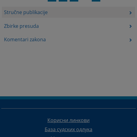
Stručne publikacije
Zbirke presuda
Komentari zakona
Корисни линкови
База судских одлука