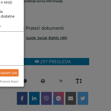
navođenje izvora informacije.
o sesiji
la
a dodatne
.
Prateći dokumenti
Guide_Social_Rights_HRV
297
PREGLEDA
hvatam sve
Pokreće Klaro!