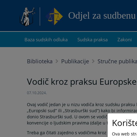
Odjel za sudbenu
Baza sudskih odluka
Sudska praksa
Zakoni
Biblioteka
Publikacije
Stručne publika
Vodič kroz praksu Europske 
07.10.2024.
Ovaj vodič jedan je u nizu vodiča kroz sudsku praksu k
„Europski sud” ili „Strasburški sud”) kako bi informi
donio Strasburški sud. U ovom se vodiču analizira i
Korišt
konvencije o ljudskim pravima (dalje u tekstu: „Konven
Treba ga čitati zajedno s vodičima kroz sudsku prak
Ova web stra