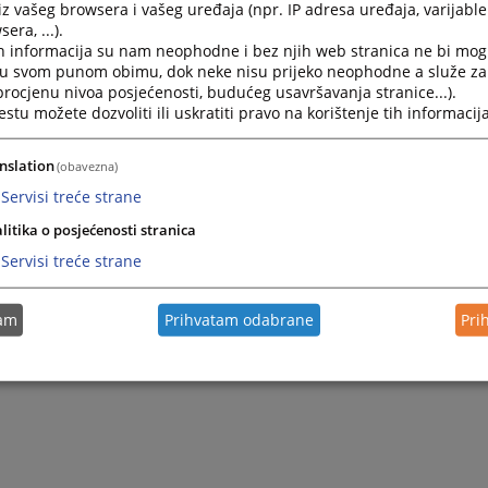
edavnim presudama i odlukama.1 Presude i odluke Suda ne služe
iz vašeg browsera i vašeg uređaja (npr. IP adresa uređaja, varijable 
nitije za pojašnjenje, zaštitu i razvoj pravila koja proizlaze iz
era, ...).
veze koje su preuzele kao ugovorne stranke (Irska protiv
h informacija su nam neophodne i bez njih web stranica ne bi mog
i u svom punom obimu, dok neke nisu prijeko neophodne a služe z
 Serija A br. 25 i, nedavno, Jeronovičs protiv Latvije [VV], br.
 procjenu nivoa posjećenosti, budućeg usavršavanja stranice...).
tu možete dozvoliti ili uskratiti pravo na korištenje tih informacija
 francuskom, svoja dva službena jezika. HUDOC sadrži i prijevode
ih jezika te poveznice na oko stotinu online zbirki prakse Suda
nslation
(obavezna)
e verzije za navedene predmete dostupne su putem kartice
articu možete pronaći nakon što kliknete na hipervezu predmeta.
Servisi treće strane
litika o posjećenosti stranica
Servisi treće strane
tam
Prihvatam odabrane
Pri