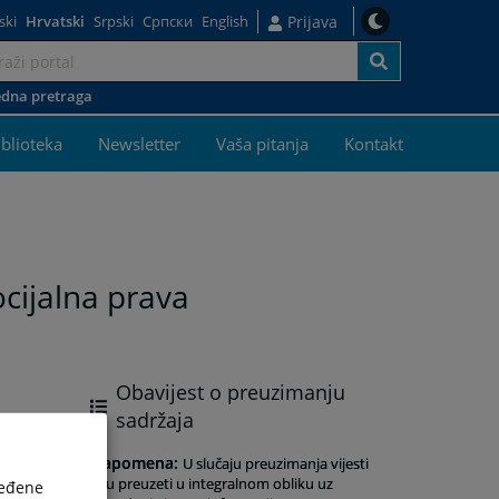
ski
Hrvatski
Srpski
Српски
English
Prijava
dna pretraga
iblioteka
Newsletter
Vaša pitanja
Kontakt
cijalna prava
Obavijest o preuzimanju
sadržaja
Napomena
:
U slučaju preuzimanja vijesti
istu preuzeti u integralnom obliku uz
ređene