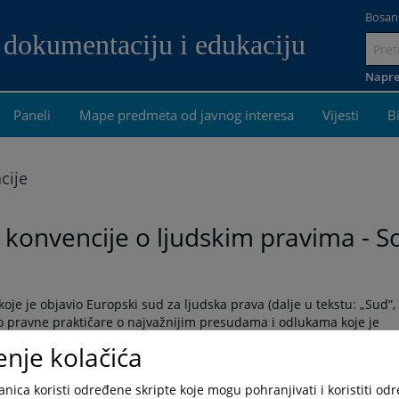
Bosan
 dokumentaciju i edukaciju
Idi
na
Napre
sadržaj
Paneli
Mape predmeta od javnog interesa
Vijesti
B
cije
konvencije o ljudskim pravima - So
oje je objavio Europski sud za ljudska prava (dalje u tekstu: „Sud”,
rao pravne praktičare o najvažnijim presudama i odlukama koje je
 sažima sudska praksa o širokom rasponu odredaba Europske
enje kolačića
cija” ili „Europska konvencija”) koje se odnose na socijalna prava.
su prema članku, na koje sustavno upućuje. Navedena sudska
nica koristi određene skripte koje mogu pohranjivati i koristiti od