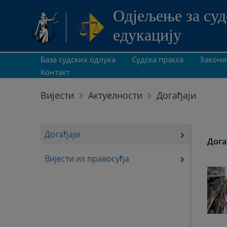
Одjељење за суд
едукацију
База судских одлука
Судска пракса
Закони
Контакт
Догађаји
Вијести
Актуелности
Догађаји
Дога
Вијести из правосуђа