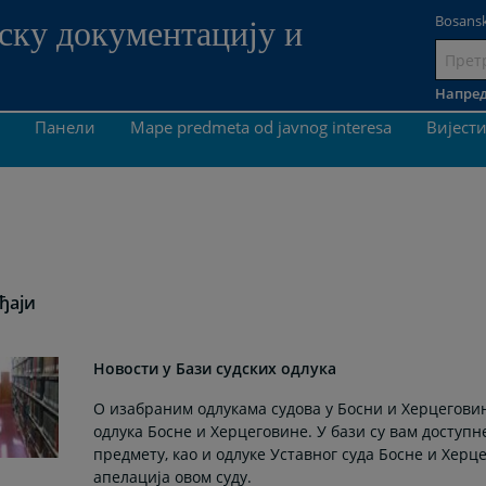
Bosansk
ску документацију и
Иди
на
Напред
садрж
Панели
Mape predmeta od javnog interesa
Вијест
ђаји
Новости у Бази судских одлука
О изабраним одлукама судова у Босни и Херцегови
одлука Босне и Херцеговине. У бази су вам доступ
предмету, као и одлуке Уставног суда Босне и Херц
апелација овом суду.