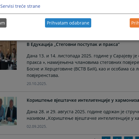
Одржан припремни састанак Панела за уједначава
Servisi treće strane
У просторијама Високог судског и тужилачког вије
припремни састанак Панела за уједначавање судск
tam
Prihvatam odabrane
Pri
25.02.2026.
В Едукација „Стеговни поступак и пракса“
Дана 13. и 14. листопада 2025. године у Сарајеву ј
пракса », намијењена члановима стеговних повјере
Босне и Херцеговине (ВСТВ БиХ), као и особама са 
повјеренстава.
20.10.2025.
Кориштење вјештачке интелигенције у хармониза
Дана 28. и 29. августа 2025. године одржан је стру
називом „Кориштење вјештачке интелигенције у ха
02.09.2025.