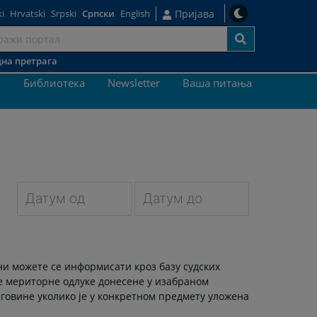
i
Hrvatski
Srpski
Српски
English
Пријава
на претрага
ај
и
Библиотека
Newsletter
Ваша питања
Navigate
Navigate
forward
forward
to
to
ни можете се информисати кроз базу судских
interact
interact
не мериторне одлуке донесене у изабраном
with
with
еговине уколико је у конкретном предмету уложена
the
the
calendar
calendar