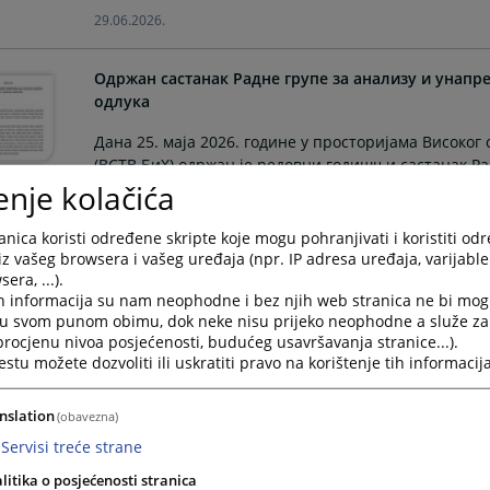
29.06.2026.
Одржан састанак Радне групе за анализу и унап
одлука
Дана 25. маја 2026. године у просторијама Високог
(ВСТВ БиХ) одржан је редовни годишњи састанак Р
enje kolačića
судских и тужилачких одлука.
17.06.2026.
nica koristi određene skripte koje mogu pohranjivati i koristiti od
iz vašeg browsera i vašeg uređaja (npr. IP adresa uređaja, varijable 
Јачање капацитета Бх. правосуђа за процесуира
era, ...).
средстава за масовно уништење
h informacija su nam neophodne i bez njih web stranica ne bi mog
i u svom punom obimu, dok neke nisu prijeko neophodne a služe z
Високо судско и тужилачко вијеће Босне и Херцего
 procjenu nivoa posjećenosti, budućeg usavršavanja stranice...).
ЦБРН ЦоЕ Иницијативу проведбу Пилот пројекта “Ј
tu možete dozvoliti ili uskratiti pravo na korištenje tih informacija
процесуирање и пресуђивање кривичних дјела у ве
нуклеарним оружјем за масовно уништење”.
nslation
(obavezna)
25.03.2026.
Servisi treće strane
litika o posjećenosti stranica