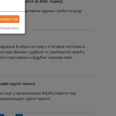
ње судске праксе за 2026. годину
ћа Босне и Херцеговине одржан трећи по реду
е праксе.
hvatam sve
Pokreće Klaro!
е одржана В обука на тему « Стеговни поступак и
нстава Високог судбеног и тужитељског вијећа
листе причувних и будућих чланова ових
цији судске праксе
чни скуп у организацији Вијећа Европе под
рмонизацији судске праксе“.