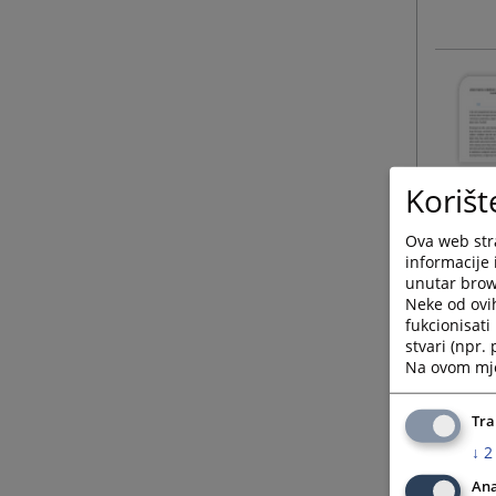
Korišt
Ova web stra
informacije 
unutar brows
Neke od ovi
fukcionisat
stvari (npr.
Na ovom mjes
Tra
↓
2
Ana