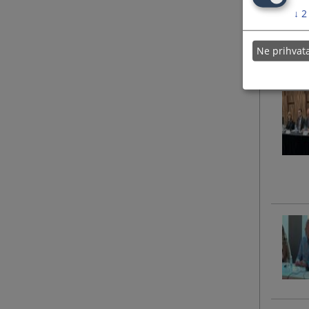
↓
2
Ne prihva