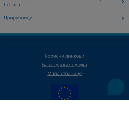
tužilaca
Приручници
Корисни линкови
База судских одлука
Мапа странице
Редизајн веб странице финансирала је Европска унија. Искључиво је одговоран за његов садржај
Високи судски и тужилачки савијет БиХ такођер не одражава нужно ставове Европске уније.