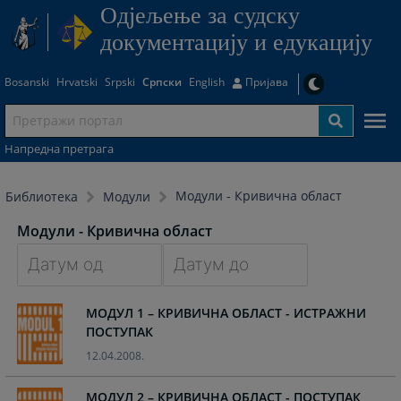
Одjељење за судску
документацију и едукацију
Bosanski
Hrvatski
Srpski
Српски
English
Пријава
Напредна претрага
Модули - Кривична област
Библиотека
Модули
Модули - Кривична област
Navigate
Navigate
МОДУЛ 1 – КРИВИЧНА ОБЛАСТ - ИСТРАЖНИ
forward
forward
ПОСТУПАК
to
to
interact
interact
12.04.2008.
with
with
the
the
МОДУЛ 2 – КРИВИЧНА ОБЛАСТ - ПОСТУПАК