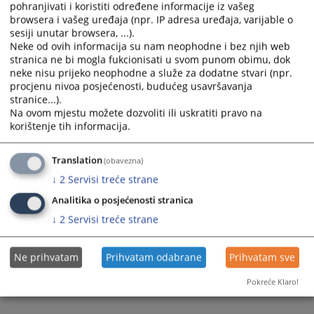
pohranjivati i koristiti određene informacije iz vašeg
07.04.2008.
browsera i vašeg uređaja (npr. IP adresa uređaja, varijable o
sesiji unutar browsera, ...).
МОДУЛ 5 – МАТЕРИЈАЛНИ И ПРОЦЕСНИ
Neke od ovih informacija su nam neophodne i bez njih web
АСПЕКТИ ПРОЦЕСУИРАЊА КРИВИЧНИХ ДЈЕЛА
stranica ne bi mogla fukcionisati u svom punom obimu, dok
neke nisu prijeko neophodne a služe za dodatne stvari (npr.
У ОБЛАСТИ СИГУРНОСТИ ПРОМЕТА НА
procjenu nivoa posjećenosti, budućeg usavršavanja
ПУТЕВИМА
stranice...).
06.04.2008.
Na ovom mjestu možete dozvoliti ili uskratiti pravo na
korištenje tih informacija.
МОДУЛ 6 - МАТЕРИЈАЛНИ И ПРОЦЕСНИ
АСПЕКТИ ПРОЦЕСУИРАЊА КРИВИЧНИХ ДЈЕЛА
Translation
(obavezna)
У ОБЛАСТИ ЦАРИНА И ПОРЕЗА
↓
2
Servisi treće strane
05.04.2008.
Analitika o posjećenosti stranica
↓
2
Servisi treće strane
Ne prihvatam
Prihvatam odabrane
Prihvatam sve
Pokreće Klaro!