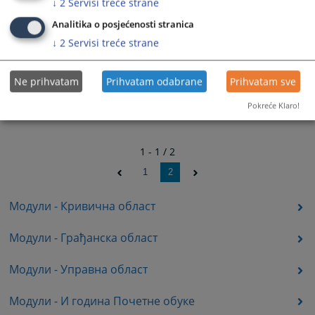
↓
2
Servisi treće strane
Analitika o posjećenosti stranica
↓
2
Servisi treće strane
Ne prihvatam
Prihvatam odabrane
Prihvatam sve
Pokreće Klaro!
1 - 1 / 2
1
2
Модули - Кривична област
Модули - Грађанска област
Модули - Управна област
Модули - И година Почетне обуке