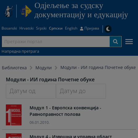
Одjељење за судску
документацију и едукацију
Bosanski
Hrvatski
Srpski
Српски
English
Пријава
Напредна претрага
Модули - ИИ година Почетне обуке
Библиотека
Модули
Модули - ИИ година Почетне обуке
Navigate
Navigate
Модул 1 - Европска конвенција -
forward
forward
Равноправност полова
to
to
interact
interact
06.01.2010.
with
with
the
the
Модул 4 - Извршна и управна област