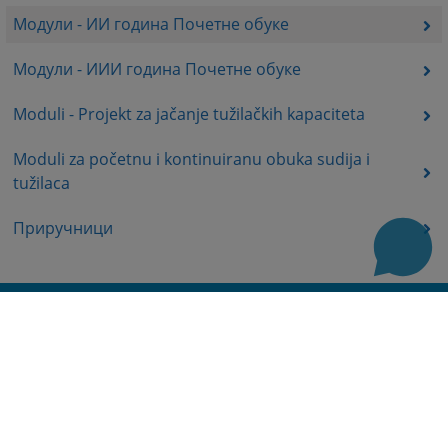
Модули - ИИ година Почетне обуке
Модули - ИИИ година Почетне обуке
Moduli - Projekt za jačanje tužilačkih kapaciteta
Moduli za početnu i kontinuiranu obuka sudija i
tužilaca
Приручници
Корисни линкови
База судских одлука
Мапа странице