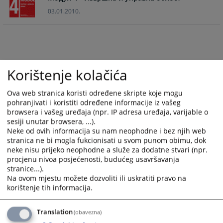
calendar
calendar
03.01.2010.
and
and
select
select
a
a
date.
date.
Press
Press
Korištenje kolačića
the
the
question
question
Ova web stranica koristi određene skripte koje mogu
mark
mark
pohranjivati i koristiti određene informacije iz vašeg
key
key
browsera i vašeg uređaja (npr. IP adresa uređaja, varijable o
to
to
sesiji unutar browsera, ...).
get
get
Neke od ovih informacija su nam neophodne i bez njih web
the
the
stranica ne bi mogla fukcionisati u svom punom obimu, dok
keyboard
keyboard
neke nisu prijeko neophodne a služe za dodatne stvari (npr.
procjenu nivoa posjećenosti, budućeg usavršavanja
shortcuts
shortcuts
stranice...).
for
for
Na ovom mjestu možete dozvoliti ili uskratiti pravo na
changing
changing
korištenje tih informacija.
dates.
dates.
Translation
(obavezna)