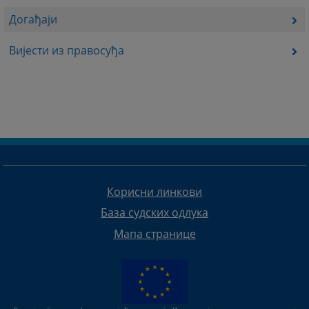
Догађаји
Вијести из правосуђа
Корисни линкови
База судских одлука
Мапа странице