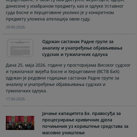
and
and
донесене у изабраном предмету, као и одлуке Уставног
select
select
суда Босне и Херцеговине уколико је у конкретном
a
a
предмету уложена апелација овом суду.
date.
date.
29.06.2026.
Press
Press
the
the
Одржан састанак Радне групе за
question
question
анализу и унапређење објављивања
mark
mark
судских и тужилачких одлука
key
key
to
to
Дана 25. маја 2026. године у просторијама Високог судског
и тужилачког вијећа Босне и Херцеговине (ВСТВ БиХ)
get
get
одржан је редовни годишњи састанак Радне групе за
the
the
анализу и унапређење објављивања судских и
keyboard
keyboard
тужилачких одлука.
shortcuts
shortcuts
for
for
17.06.2026.
changing
changing
dates.
dates.
Јачање капацитета Бх. правосуђа за
процесуирање кривичних дјела
почињених уз кориштење средстава за
масовно уништење