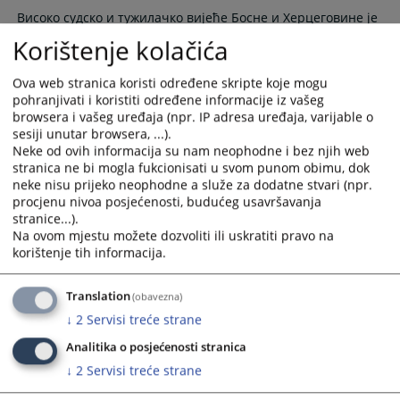
Високо судско и тужилачко вијеће Босне и Херцеговине је
почетком 2025. године иницирао кроз ЕУ ЦБРН ЦоЕ
Korištenje kolačića
Иницијативу проведбу Пилот пројекта “Јачање
капацитета за вођење истрага, процесуирање и
Ova web stranica koristi određene skripte koje mogu
пресуђивање кривичних дјела у вези са хемијским,
pohranjivati i koristiti određene informacije iz vašeg
биолошким, радиолошким и нуклеарним оружјем за
browsera i vašeg uređaja (npr. IP adresa uređaja, varijable o
масовно уништење”.
sesiji unutar browsera, ...).
Neke od ovih informacija su nam neophodne i bez njih web
25.03.2026.
stranica ne bi mogla fukcionisati u svom punom obimu, dok
neke nisu prijeko neophodne a služe za dodatne stvari (npr.
Одржан припремни састанак Панела за
procjenu nivoa posjećenosti, budućeg usavršavanja
уједначавање судске праксе за 2026.
stranice...).
годину
Na ovom mjestu možete dozvoliti ili uskratiti pravo na
korištenje tih informacija.
У просторијама Високог судског и тужилачког вијећа
Босне и Херцеговине одржан трећи по реду припремни
Translation
(obavezna)
састанак Панела за уједначавање судске праксе.
↓
2
Servisi treće strane
25.02.2026.
Analitika o posjećenosti stranica
↓
2
Servisi treće strane
В Едукација „Стеговни поступак и
пракса“