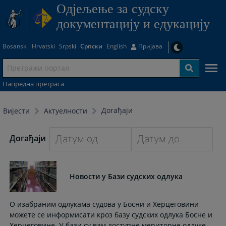
Одjељење за судску
документацију и едукацију
Bosanski
Hrvatski
Srpski
Српски
English
Пријава
Напредна претрага
Догађаји
Вијести
Актуелности
Догађаји
Navigate
Navigate
forward
forward
Новости у Бази судских одлука
to
to
interact
interact
with
with
О изабраним одлукама судова у Босни и Херцеговини
the
the
можете се информисати кроз базу судских одлука Босне и
calendar
calendar
Херцеговине. У бази су вам доступне мериторне одлуке