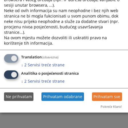
sesiji unutar browsera, ...).
Neke od ovih informacija su nam neophodne i bez njih web
stranica ne bi mogla fukcionisati u svom punom obimu, dok
neke nisu prijeko neophodne a služe za dodatne stvari (npr.
procjenu nivoa posjećenosti, budućeg usavršavanja
stranice...).
Na ovom mjestu možete dozvoliti ili uskratiti pravo na
korištenje tih informacija.
Translation
(obavezna)
↓
2
Servisi treće strane
Analitika o posjećenosti stranica
↓
2
Servisi treće strane
Ne prihvatam
Prihvatam odabrane
Prihvatam sve
Pokreće Klaro!