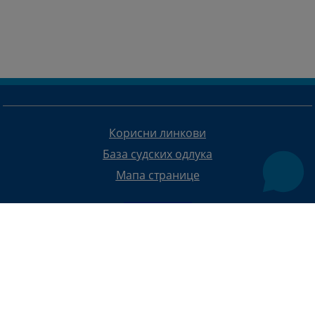
Корисни линкови
База судских одлука
Мапа странице
Редизајн веб странице финансирала је Европска унија. Искључиво је одговоран за његов садржај
Високи судски и тужилачки савијет БиХ такођер не одражава нужно ставове Европске уније.