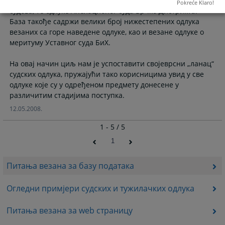
Не, база тренутно садржи одлуке ентитетских врховних
Pokreće Klaro!
судова, те одлуке Апелационог суда Брчко Дистрикта.
База такође садржи велики број нижестепених одлука
везаних са горе наведене одлуке, као и везане одлуке о
меритуму Уставног суда БиХ.
На овај начин циљ нам је успоставити својеврсни „ланац“
судских одлука, пружајући тако корисницима увид у све
одлуке које су у одређеном предмету донесене у
12.05.2008.
1 - 5 / 5
1
Питања везана за базу података
Огледни примјери судских и тужилачких одлука
Питања везана за web страницу