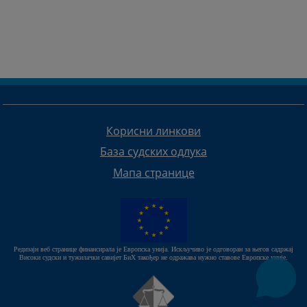
Корисни линкови
База судских одлука
Мапа странице
Редизајн веб странице финансирала је Европска унија. Искључиво је одговоран за његов садржај
Високи судски и тужилачки савијет БиХ такођер не одражава нужно ставове Европске уније.