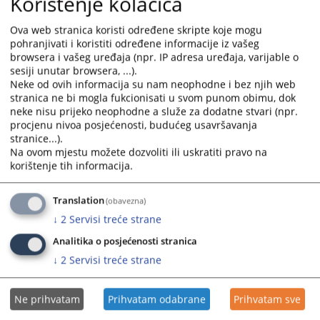
Korištenje kolačića
које у поступку не учествују по службеној дужности су
замијењени иницијалима у складу са Упутством за
Ova web stranica koristi određene skripte koje mogu
анонимизацију судских одлука.
pohranjivati i koristiti određene informacije iz vašeg
12.05.2008.
browsera i vašeg uređaja (npr. IP adresa uređaja, varijable o
sesiji unutar browsera, ...).
Neke od ovih informacija su nam neophodne i bez njih web
Ко врши избор одлука које се објављују
stranica ne bi mogla fukcionisati u svom punom obimu, dok
у бази?
neke nisu prijeko neophodne a služe za dodatne stvari (npr.
procjenu nivoa posjećenosti, budućeg usavršavanja
stranice...).
Тзв. критерије битности утврђује стална комисија за
Na ovom mjestu možete dozvoliti ili uskratiti pravo na
Центар за судску документацију коју чине истакнути
korištenje tih informacija.
домаћи правни стручњаци. Први критериј који је
одобрила комисија је временски критериј, на основу којег
је Центар иницирао прикупљање одлука из периода од
Translation
(obavezna)
2003. године до данас.
↓
2
Servisi treće strane
12.05.2008.
Analitika o posjećenosti stranica
↓
2
Servisi treće strane
Да ли се у бази налазе одлуке свих
судова у БиХ?
Ne prihvatam
Prihvatam odabrane
Prihvatam sve