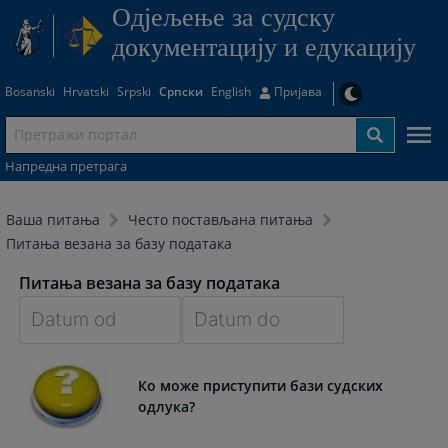
Одjељење за судску
документацију и едукацију
Bosanski
Hrvatski
Srpski
Српски
English
Пријава
Напредна претрага
Ваша питања
Често постављана питања
Питања везана за базу података
Питања везана за базу података
Navigate
Navigate
forward
forward
Ко може приступити бази судских
to
to
одлука?
interact
interact
with
with