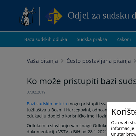
Odjel za sudsku 
Baza sudskih odluka
Sudska praksa
Zakoni
Vaša pitanja
Često postavljana pitanja
Ko može pristupiti bazi sud
07.02.2019.
Bazi sudskih odluka
mogu pristupiti sva pravna i fizičk
Korišt
tužilaštva u Bosni i Hercegovini, odnosno sudije, tužio
edukaciju dodjelio korisničko ime i lozinku, a radi pri
Ova web stra
Odlukom o stavljanju van snage Odluke o visini nakn
informacije 
dokumentaciju VSTV-a BiH od 28.1.2021. godine, Vijeć
unutar brows