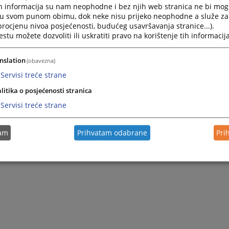
ka je objavljena u Službenom glasniku Bosne i Hercegovine br.
h informacija su nam neophodne i bez njih web stranica ne bi mog
 lica mogu pristupati Bazi bez prethodne registracije.
i u svom punom obimu, dok neke nisu prijeko neophodne a služe z
 procjenu nivoa posjećenosti, budućeg usavršavanja stranice...).
tu možete dozvoliti ili uskratiti pravo na korištenje tih informacija
nslation
(obavezna)
Servisi treće strane
litika o posjećenosti stranica
Servisi treće strane
tam
Prihvatam odabrane
Pri