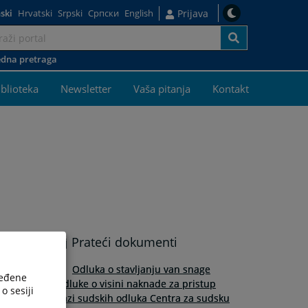
ski
Hrvatski
Srpski
Српски
English
Prijava
dna pretraga
iblioteka
Newsletter
Vaša pitanja
Kontakt
Prateći dokumenti
Odluka o stavljanju van snage
ređene
Odluke o visini naknade za pristup
o sesiji
bazi sudskih odluka Centra za sudsku