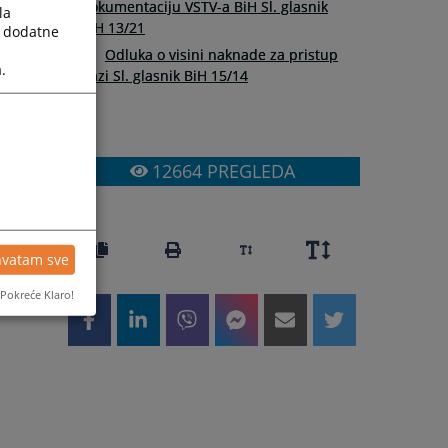
dokumentaciju VSTV-a BiH Sl. glasnik
la
BiH 13/21
a dodatne
Odluka o visini naknade za pristup
.
bazi Sl. glasnik BiH 15/14
12664
PREGLEDA
hvatam sve
Pokreće Klaro!