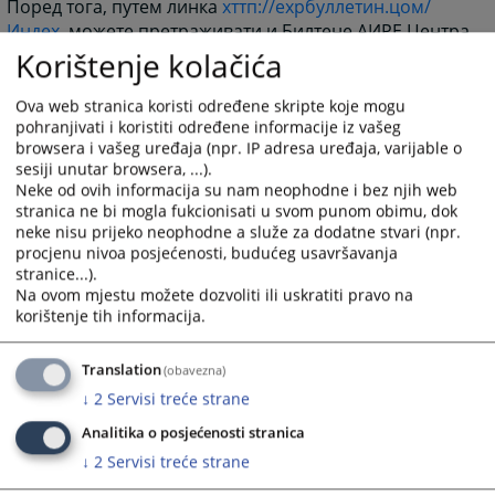
Поред тога, путем линка
хттп://ехрбуллетин.цом/
Индеx
, можете претраживати и Билтене АИРЕ Центра,
који садрже сажетке и анализе најновијих пресуда
Korištenje kolačića
ЕСЉП, са кратким коментаром који упућује на
постојеће стандарде заштите у вези са релевантним
Ova web stranica koristi određene skripte koje mogu
чланом Конвенције, као и називе других пресуда
pohranjivati i koristiti određene informacije iz vašeg
browsera i vašeg uređaja (npr. IP adresa uređaja, varijable o
везаних за ту област заштите људских права и
sesiji unutar browsera, ...).
слобода.
Neke od ovih informacija su nam neophodne i bez njih web
stranica ne bi mogla fukcionisati u svom punom obimu, dok
neke nisu prijeko neophodne a služe za dodatne stvari (npr.
procjenu nivoa posjećenosti, budućeg usavršavanja
stranice...).
Na ovom mjestu možete dozvoliti ili uskratiti pravo na
korištenje tih informacija.
Translation
(obavezna)
↓
2
Servisi treće strane
11907
ПРЕГЛЕДА
Analitika o posjećenosti stranica
↓
2
Servisi treće strane