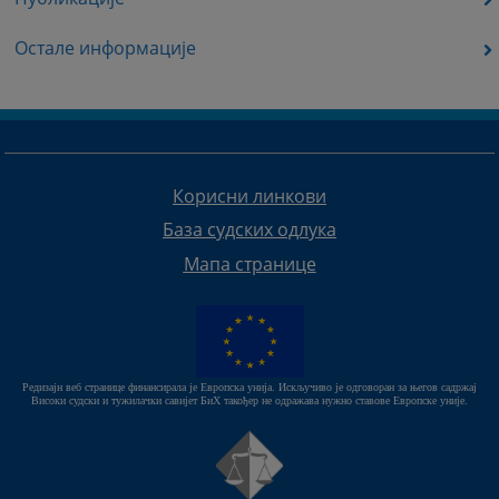
Остале информације
Корисни линкови
База судских одлука
Мапа странице
Редизајн веб странице финансирала је Европска унија. Искључиво је одговоран за његов садржај
Високи судски и тужилачки савијет БиХ такођер не одражава нужно ставове Европске уније.