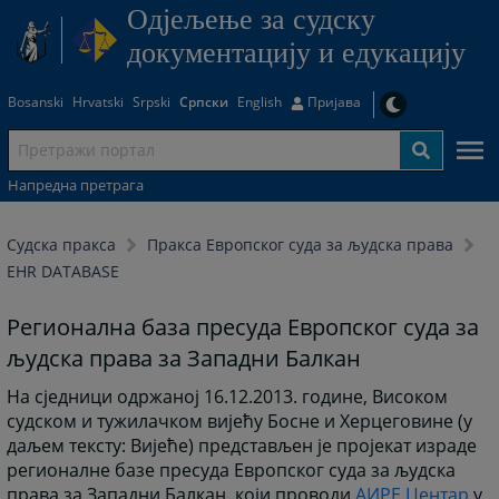
Одjељење за судску
документацију и едукацију
Bosanski
Hrvatski
Srpski
Српски
English
Пријава
Напредна претрага
Судска пракса
Пракса Европског суда за људска права
EHR DATABASE
Регионална база пресуда Европског суда за
људска права за Западни Балкан
На сједници одржаној 16.12.2013. године, Високом
судском и тужилачком вијећу Босне и Херцеговине (у
даљем тексту: Вијеће) представљен је пројекат израде
регионалне базе пресуда Европског суда за људска
права за Западни Балкан, који проводи
АИРЕ Центар
у