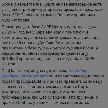
Босна и Херцеговина. Суштина ове декларације јесте
усвајање строжијих критерија пријема случајева, како
би се ЕСЉП посветио само озбиљним кршењима
људских права.
Промоција датабазе АИРЕ Центра одржана је дана
2.7.2014. године у Сарајеву, којом приликом је
констатовано да ће се вршити даља популаризација
ове базе бх.правосуђу. Тако ће, приликом
презентација базе судских одлука судова у Босни и
Херцеговини, Центар за судску документацију
ВСТВБиХ вршити представљање и датабазе АИРЕ
Центра.
Овој бази се приступа путем линка:
хттп://ехр-
датабасе.орг/Индеx.аспx
који представља јединствени
портал пресуда ЕСЉП и приказа предмета од значаја
за регион на језицима земаља региона. Портал
такође садржи линкове ка другим корисним
публикацијама, као што су водичи и приручници о
пракси ЕСЉП на језицима земаља из региона.