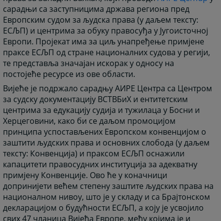
сарадњи са заступницима држава региона пред
Европским судом за људска права (у даљем тексту:
ЕСЉП) и центрима за обуку правосуђа у Југоисточној
Европи. Пројекат има за циљ унапређење примјене
праксе ЕСЉП од стране националних судова у регији,
те представља значајан искорак у односу на
постојеће ресурсе из ове области.
Вијеће је подржало сарадњу АИРЕ Центра са Центром
за судску документацију ВСТВБиХ и ентитетским
центрима за едукацију судија и тужилаца у Босни и
Херцеговини, како би се даљом промоцијом
принципа успостављених Европском конвенцијом о
заштити људских права и основних слобода (у даљем
тексту: Конвенција) и праксом ЕСЉП оснажили
капацитети правосудних институција за адекватну
примјену Конвенције. Ово ће у коначници
допринијети већем степену заштите људских права на
националном нивоу, што је у складу и са Брајтонском
декларацијом о будућности ЕСЉП, а коју је усвојило
свих 47 чланица Вијећа Европе, међу којима је и