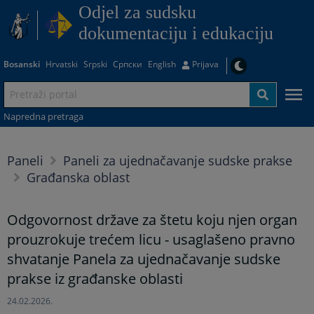
Odjel za sudsku
dokumentaciju i edukaciju
Bosanski
Hrvatski
Srpski
Српски
English
Prijava
Napredna pretraga
Paneli
Paneli za ujednačavanje sudske prakse
Građanska oblast
Odgovornost države za štetu koju njen organ
prouzrokuje trećem licu - usaglašeno pravno
shvatanje Panela za ujednačavanje sudske
prakse iz građanske oblasti
24.02.2026.