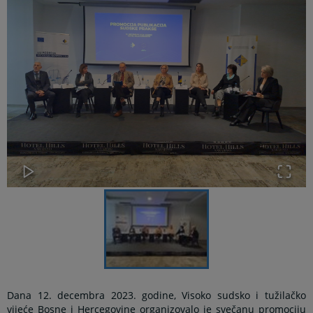
Dana 12. decembra 2023. godine, Visoko sudsko i tužilačko
vijeće Bosne i Hercegovine organizovalo je svečanu promociju