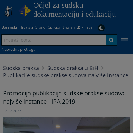
Odjel za sudsku
dokumentaciju i edukaciju
Bosanski
Hrvatski
Srpski
Српски
English
Prijava
Napredna pretraga
Sudska praksa
Sudska praksa u BiH
Publikacije sudske prakse sudova najviše instance
Promocija publikacija sudske prakse sudova
najviše instance - IPA 2019
12.12.2023.