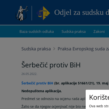
Odjel za sudsku 
Baza sudskih odluka
Sudska praksa
Zakoni
Sudska praksa
Praksa Evropskog suda za
Šerbečić protiv BiH
26.05.2022.
Šerbečić protiv BiH
(br. aplikacije 51661/21
), 19. ma
Nedopuštena aplikacija.
Korišt
Predmet se odnosio na ocjenu rada aplikanta, sudije
Ova web stra
Žalio se da njegov ocjenjivač nije bio nepristrasan, je