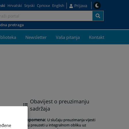
ski
Hrvatski
Srpski
Српски
English
Prijava
dna pretraga
iblioteka
Newsletter
Vaša pitanja
Kontakt
Obavijest o preuzimanju
sadržaja
Napomena
:
U slučaju preuzimanja vijesti
istu preuzeti u integralnom obliku uz
ređene