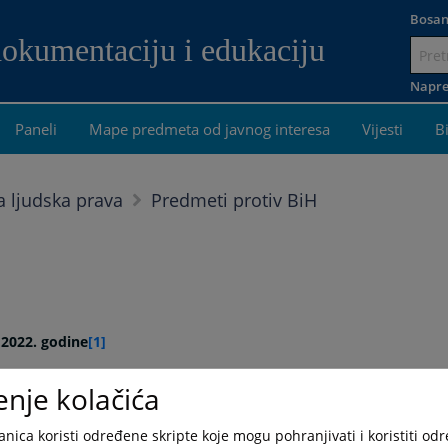
Bosan
dokumentaciju i edukaciju
Idi
na
Napre
sadržaj
Paneli
Mape predmeta od javnog interesa
Vijesti
B
 ljudska prava
Predmeti protiv BiH
j 2022. godine
[1]
enje kolačića
 općinskog suda.
nica koristi određene skripte koje mogu pohranjivati i koristiti od
r su se u relevantno vrijeme nadmetali za istu poziciju. On se dalje