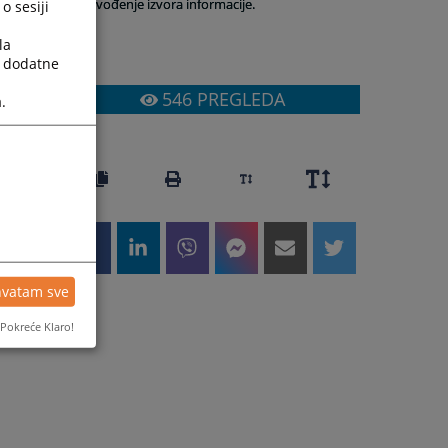
navođenje izvora informacije.
o sesiji
la
a dodatne
546
PREGLEDA
.
hvatam sve
Pokreće Klaro!