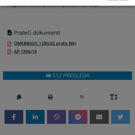
integralnom obliku uz navođenje izvora informacije.
Prateći dokumenti
OMERBASIC I DRUGI protiv BIH
AP-1896/18
512
PREGLEDA