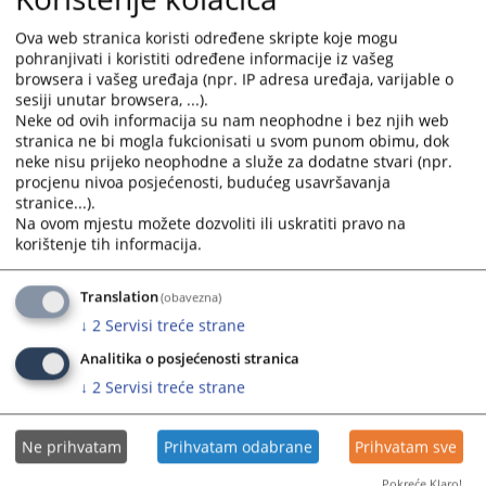
14.11.2017., te Kunić i drugi protiv Bosne i Hercegovine br.
68955/12 i 15 drugih, paragrafi 26.-31. od 14.11.2017., Sud je
Ova web stranica koristi određene skripte koje mogu
već utvrdio povredu u odnosu na pitanja slična onima u
pohranjivati i koristiti određene informacije iz vašeg
predmetnom slučaju.
browsera i vašeg uređaja (npr. IP adresa uređaja, varijable o
sesiji unutar browsera, ...).
Nakon što je ispitao sve materijale koji su mu podneseni, Sud
Neke od ovih informacija su nam neophodne i bez njih web
nije našao niti jednu činjenicu ili argument koji bi ga mogao
stranica ne bi mogla fukcionisati u svom punom obimu, dok
uvjeriti da donese drugačiji zaključak o dopuštenosti i
neke nisu prijeko neophodne a služe za dodatne stvari (npr.
meritumu ovih pritužbi. Imajući u vidu svoju praksu o ovom
procjenu nivoa posjećenosti, budućeg usavršavanja
pitanju, Sud smatra da u predmetnom slučaju vlasti nisu
stranice...).
uložile sve potrebne napore kako bi u potpunosti i
Na ovom mjestu možete dozvoliti ili uskratiti pravo na
pravovremeno izvršile odluke donesene u korist aplikanata,
korištenje tih informacija.
čime je došlo do povrede konvencijskih prava, kako je navedeno
u uvodnom dijelu informacije.
Translation
(obavezna)
Prevod presude možete preuzeti u prilogu. Ista je preuzeta sa
↓
2
Servisi treće strane
stranice Ureda zastupnika Vijeća ministara BiH pred Evropskim
sudom za ljudska prava.
Analitika o posjećenosti stranica
↓
2
Servisi treće strane
Prikazana vijest je na
:
Bosanski jezik
Obavijest o preuzimanju sadržaja
Ne prihvatam
Prihvatam odabrane
Prihvatam sve
Napomena
:
U slučaju preuzimanja vijesti istu preuzeti u
Pokreće Klaro!