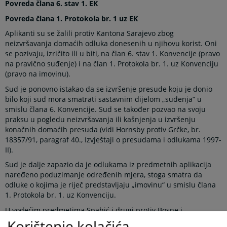
Povreda člana 6. stav 1. EK
Povreda člana 1. Protokola br. 1 uz EK
Aplikanti su se žalili protiv Kantona Sarajevo zbog
neizvršavanja domaćih odluka donesenih u njihovu korist. Oni
se pozivaju, izričito ili u biti, na član 6. stav 1. Konvencije (pravo
na pravično suđenje) i na član 1. Protokola br. 1. uz Konvenciju
(pravo na imovinu).
Sud je ponovno istakao da se izvršenje presude koju je donio
bilo koji sud mora smatrati sastavnim dijelom „suđenja“ u
smislu člana 6. Konvencije. Sud se također pozvao na svoju
praksu u pogledu neizvršavanja ili kašnjenja u izvršenju
konačnih domaćih presuda (vidi Hornsby protiv Grčke, br.
18357/91, paragraf 40., Izvještaji o presudama i odlukama 1997-
II).
Sud je dalje zapazio da je odlukama iz predmetnih aplikacija
naređeno poduzimanje određenih mjera, stoga smatra da
odluke o kojima je riječ predstavljaju „imovinu“ u smislu člana
1. Protokola br. 1. uz Konvenciju.
U vodećim predmetima Spahić i drugi protiv Bosne i
Hercegovine, br. 20514/15 i 15 drugih, paragrafi 25.-31. od
Korištenje kolačića