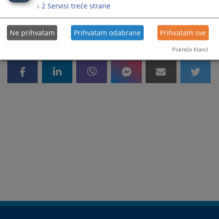
652
PREGLEDA
↓
2
Servisi treće strane
Ne prihvatam
Prihvatam odabrane
Prihvatam sve
Pokreće Klaro!