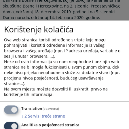
bankama Bosne i Hercegovine, koji je usvojila Parlamentarna
skupština Bosne i Hercegovine, na 2. sjednici Predstavničkog
doma, održanoj 18. decembra 2019. godine i na 5. sjednici
Doma naroda, održanoj 14. februara 2020. godine.
Ovaj zakon stupa na snagu osmog dana od dana objavljivanja u
Korištenje kolačića
"Službenom glasniku BiH".
Ova web stranica koristi određene skripte koje mogu
Prikazana vijest je na
:
Bosanski jezik
pohranjivati i koristiti određene informacije iz vašeg
browsera i vašeg uređaja (npr. IP adresa uređaja, varijable o
Obavijest o preuzimanju sadržaja
sesiji unutar browsera, ...).
Neke od ovih informacija su nam neophodne i bez njih web
Napomena
:
U slučaju preuzimanja vijesti istu preuzeti u
stranica ne bi mogla fukcionisati u svom punom obimu, dok
integralnom obliku uz navođenje izvora informacije.
neke nisu prijeko neophodne a služe za dodatne stvari (npr.
procjenu nivoa posjećenosti, budućeg usavršavanja
stranice...).
Na ovom mjestu možete dozvoliti ili uskratiti pravo na
korištenje tih informacija.
Prateći dokumenti
Zakon o osiguranju depozita u bankama BiH
Translation
(obavezna)
↓
2
Servisi treće strane
Analitika o posjećenosti stranica