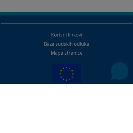
Korisni linkovi
Baza sudskih odluka
Mapa stranice
Redizajn web stranice je finansirala Evropska unija. Za njen sadržaj isključivo je odgovorno
Visoko sudsko i tužilačko vijeće BiH i ona ne odražava nužno stavove Evropske unije.
© 2021
Visoko sudsko i tužilačko vijeće
U slučaju preuzimanja vijesti istu preuzeti u integralnom obliku
uz navođenje izvora informacije.