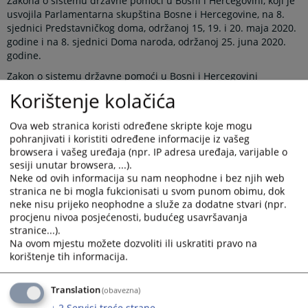
Zakona o sistemu državne pomoći u Bosni i Hercegovini, koji je
usvojila Parlamentarna skupština Bosne i Hercegovine, na 8.
sjednici Predstavničkog doma, održanoj 15, 19. i 20. maja 2020.
godine i na 8. sjednici Doma naroda, održanoj 25. juna 2020.
godine.
Zakon o sistemu državne pomoći u Bosni i Hercegovini
objavljen je u „Službenom glasniku Bosne i Hercegovine“ broj
Korištenje kolačića
10/12.
Ovaj zakon stupa na snagu osmog dana od dana objavljivanja u
Ova web stranica koristi određene skripte koje mogu
"Službenom glasniku BiH".
pohranjivati i koristiti određene informacije iz vašeg
browsera i vašeg uređaja (npr. IP adresa uređaja, varijable o
sesiji unutar browsera, ...).
Prikazana vijest je na
:
Bosanski jezik
Neke od ovih informacija su nam neophodne i bez njih web
stranica ne bi mogla fukcionisati u svom punom obimu, dok
Obavijest o preuzimanju sadržaja
neke nisu prijeko neophodne a služe za dodatne stvari (npr.
procjenu nivoa posjećenosti, budućeg usavršavanja
Napomena
:
U slučaju preuzimanja vijesti istu preuzeti u
stranice...).
integralnom obliku uz navođenje izvora informacije.
Na ovom mjestu možete dozvoliti ili uskratiti pravo na
korištenje tih informacija.
Translation
(obavezna)
Prateći dokumenti
↓
2
Servisi treće strane