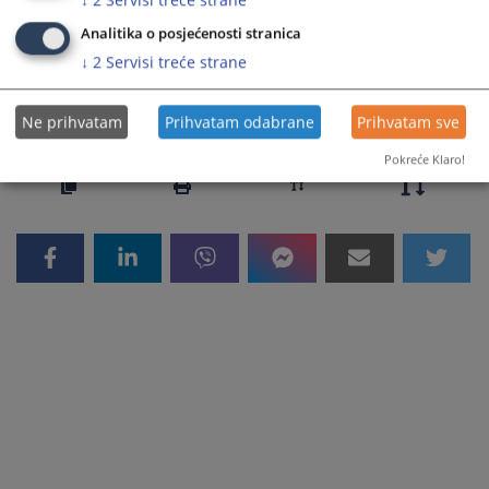
Izmjene i dopune 39/20
Analitika o posjećenosti stranica
↓
2
Servisi treće strane
2754
PREGLEDA
Ne prihvatam
Prihvatam odabrane
Prihvatam sve
Pokreće Klaro!