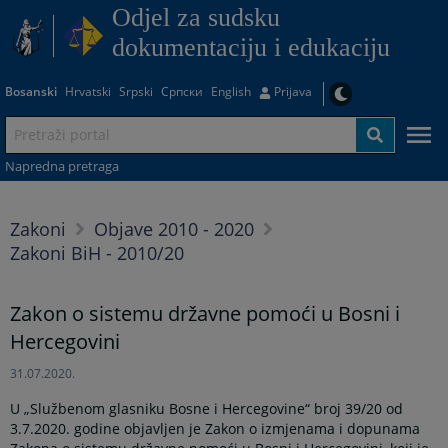
Odjel za sudsku
dokumentaciju i edukaciju
Bosanski
Hrvatski
Srpski
Српски
English
Prijava
Napredna pretraga
Zakoni
Objave 2010 - 2020
Zakoni BiH - 2010/20
Zakon o sistemu državne pomoći u Bosni i
Hercegovini
31.07.2020.
U „Službenom glasniku Bosne i Hercegovine“ broj 39/20 od
3.7.2020. godine objavljen je Zakon o izmjenama i dopunama