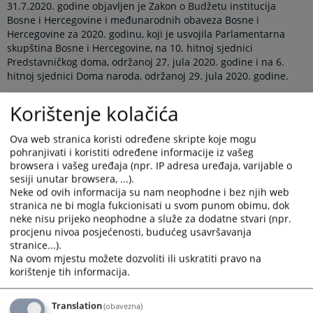
31.7.2020. godine objavljen je Zakon o Budžetu institucija
Bosne i Hercegovine i međunarodnih obaveza Bosne i
Hercegovine za 2020. godinu, koji je usvojila Parlamentarna
skupština Bosne i Hercegovine, na 10. hitnoj sjednici
Predstavničkog doma, održanoj 27. jula 2020. godine i na 6.
hitnoj sjednici Doma naroda, održanoj 29. jula 2020. godine.
Ovaj zakon stupa na snagu sljedećeg dana od dana objave u
Korištenje kolačića
"Službenom glasniku BiH".
Ova web stranica koristi određene skripte koje mogu
Prikazana vijest je na
:
Bosanski jezik
pohranjivati i koristiti određene informacije iz vašeg
browsera i vašeg uređaja (npr. IP adresa uređaja, varijable o
Obavijest o preuzimanju sadržaja
sesiji unutar browsera, ...).
Neke od ovih informacija su nam neophodne i bez njih web
Napomena
:
U slučaju preuzimanja vijesti istu preuzeti u
stranica ne bi mogla fukcionisati u svom punom obimu, dok
integralnom obliku uz navođenje izvora informacije.
neke nisu prijeko neophodne a služe za dodatne stvari (npr.
procjenu nivoa posjećenosti, budućeg usavršavanja
stranice...).
Na ovom mjestu možete dozvoliti ili uskratiti pravo na
Prateći dokumenti
korištenje tih informacija.
Zakon o Budžetu institucija BiH za 2020. (bosanski jezik)
Translation
(obavezna)