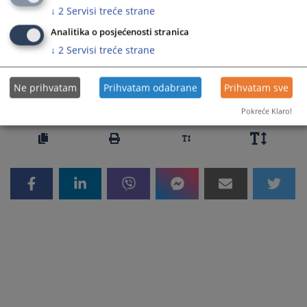
Zakon o Proracunu institucija BiH za 2020. (hrvatski
↓
2
Servisi treće strane
jezik)
Analitika o posjećenosti stranica
Zakon o Budžetu institucija BiH za 2020. (srpski jezik)
↓
2
Servisi treće strane
Ne prihvatam
Prihvatam odabrane
Prihvatam sve
2408
PREGLEDA
Pokreće Klaro!