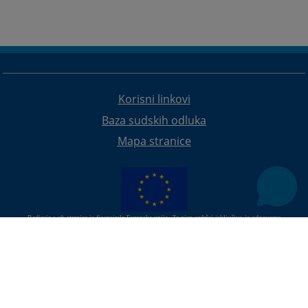
Korisni linkovi
Baza sudskih odluka
Mapa stranice
Redizajn web stranice je finansirala Evropska unija. Za njen sadržaj isključivo je odgovorno
Visoko sudsko i tužilačko vijeće BiH i ona ne odražava nužno stavove Evropske unije.
© 2021
Visoko sudsko i tužilačko vijeće