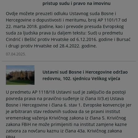
pristup sudu i pravo na imovinu
the
the
calendar
calendar
Ovdje možete preuzeti odluku Ustavnog suda Bosne i
and
and
Hercegovine o dopustivosti i meritumu, broj AP 1101/17 od
select
select
22. marta 2018. godine, kao i prevode presuda Evropskog
a
a
suda za ljudska prava (u daljem tekstu: Sud) u predmetu
date.
date.
Cindrić i Bešlić protiv Hrvatske od 6.12.2016. godine i Bursać
Press
Press
i drugi protiv Hrvatske od 28.4.2022. godine.
the
the
07.04.2025.
question
question
mark
mark
Ustavni sud Bosne i Hercegovine održao
key
key
redovnu, 102. sjednicu Velikog vijeća
to
to
get
get
U predmetu AP 1118/18 Ustavni sud je zaključio da postoji
the
the
povreda prava na pravično suđenje iz člana II/3.e) Ustava
keyboard
keyboard
Bosne i Hercegovine i člana 6. stav 1. Evropske konvencije jer
shortcuts
shortcuts
je arbitraran stav redovnih sudova da se pravni institut
for
for
vremenskog važenja Krivičnog zakona iz člana 5. Krivičnog
changing
changing
zakona FBiH ne može primijeniti na institut zamjene kazne
dates.
dates.
zatvora za novčanu kaznu iz člana 43a. Krivičnog zakona
FBiH.