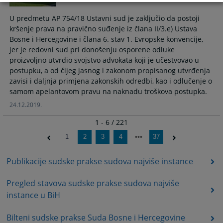
U predmetu AP 754/18 Ustavni sud je zaključio da postoji
kršenje prava na pravično suđenje iz člana II/3.e) Ustava
Bosne i Hercegovine i člana 6. stav 1. Evropske konvencije,
jer je redovni sud pri donošenju osporene odluke
proizvoljno utvrdio svojstvo advokata koji je učestvovao u
postupku, a od čijeg jasnog i zakonom propisanog utvrđenja
zavisi i daljnja primjena zakonskih odredbi, kao i odlučenje o
samom apelantovom pravu na naknadu troškova postupka.
24.12.2019.
1 - 6 / 221
1
2
3
4
37
Publikacije sudske prakse sudova najviše instance
Pregled stavova sudske prakse sudova najviše
instance u BiH
Bilteni sudske prakse Suda Bosne i Hercegovine