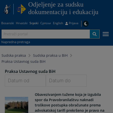
Odjeljenje za sudsku
dokumentaciju i edukaciju
Bosanski
Hrvatski
Srpski
Српски
English
Prijava
Napredna pretraga
Sudska praksa
Sudska praksa u BiH
Praksa Ustavnog suda BiH
Praksa Ustavnog suda BiH
Navigate
Navigate
Obavezivanjem tužene koja je izgubila
forward
forward
spor da Pravobranilaštvu naknadi
to
to
troškove postupka obračunate prema
interact
interact
advokatskoj tarifi prekršeno je pravo na
with
with