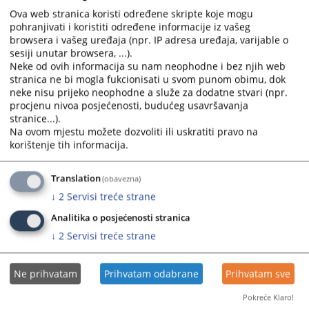
redovni sud nije razmotrio važno pitanje, odnosno da li se u
Ova web stranica koristi određene skripte koje mogu
konkretnom slučaju radi o državnoj imovini u smislu Zakona
pohranjivati i koristiti određene informacije iz vašeg
browsera i vašeg uređaja (npr. IP adresa uređaja, varijable o
o privremenoj zabrani raspolaganja državnom imovinom
sesiji unutar browsera, ...).
Bosne i Hercegovine.
Neke od ovih informacija su nam neophodne i bez njih web
29.01.2020.
stranica ne bi mogla fukcionisati u svom punom obimu, dok
neke nisu prijeko neophodne a služe za dodatne stvari (npr.
procjenu nivoa posjećenosti, budućeg usavršavanja
Ustavni sud Bosne i Hercegovine održao
stranice...).
redovnu, 100. sjednicu Velikog vijeća
Na ovom mjestu možete dozvoliti ili uskratiti pravo na
korištenje tih informacija.
U predmetu AP 5055/18 Ustavni sud je zaključio da je
prekršeno apelantovo pravo na djelotvoran pravni lijek iz
Translation
(obavezna)
člana 13. Evropske konvencije za zaštitu ljudskih prava i
↓
2
Servisi treće strane
osnovnih sloboda (Evropska konvencija) u vezi sa pravom na
pristup sudu iz člana II/3.e) Ustava Bosne i Hercegovine i
Analitika o posjećenosti stranica
člana 6. stav 1. Evropske konvencije.
↓
2
Servisi treće strane
22.01.2020.
Ne prihvatam
Prihvatam odabrane
Prihvatam sve
Ustavni sud Bosne i Hercegovine održao
Pokreće Klaro!
redovnu, 99. sjednicu Velikog vijeća