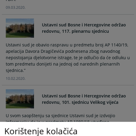
09.03.2020.
Ustavni sud Bosne i Hercegovine održao
redovnu, 117. plenarnu sjednicu
Ustavni sud je obavio raspravu u predmetu broj AP 1140/19,
apelacija Davora Dragičevića podnesena zbog navodnog
nepostojanja djelotvorne istrage, te je odlučio da će odluku u
tom predmetu donijeti na jednoj od narednih plenarnih
sjednica.”
10.02.2020.
Ustavni sud Bosne i Hercegovine održao
redovnu, 101. sjednicu Velikog vijeća
U svom saopštenju sa sjednice Ustavni sud je izdvojio
informaciju da je u predmetu AP 1080/18 utvrđeno
Korištenje kolačića
postojanje kršenja apelanticinog ustavnog prava na pravično
suđenje iz člana II/3.e) Ustava Bosne i Hercegovine jer