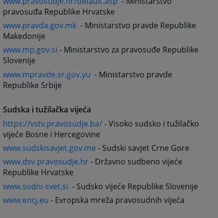
www.pravosudje.hr/default.asp
- Ministarstvo
pravosuđa Republike Hrvatske
www.pravda.gov.mk
- Ministarstvo pravde Republike
Makedonije
www.mp.gov.si
- Ministarstvo za pravosuđe Republike
Slovenije
www.mpravde.sr.gov.yu
- Ministarstvo pravde
Republike Srbije
Sudska i tužilačka vijeća
https://vstv.pravosudje.ba/
- Visoko sudsko i tužilačko
vijeće Bosne i Hercegovine
www.sudskisavjet.gov.me
- Sudski savjet Crne Gore
www.dsv.pravosudje.hr
- Državno sudbeno vijeće
Republike Hrvatske
www.sodni-svet.si
- Sudsko vijeće Republike Slovenije
www.encj.eu
- Evropska mreža pravosudnih vijeća