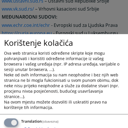
www.ustavni.sud.rs
– Ustavni sud Republike Srbije
www.vk.sud.rs/
– Vrhovni kasacioni sud Srbije
MEĐUNARODNI SUDOVI:
www.echr.coe.int/echr
- Evropski sud za Ljudska Prava
https://curia.europa.eu
- Evropski sud u Luksemburgu
Korištenje kolačića
www.icc-cpi.int
– Međunarodni Krivični Sud
www.un.org/icty/
- Međunarodni krivični sud za bivšu
Ova web stranica koristi određene skripte koje mogu
Jugoslaviju
pohranjivati i koristiti određene informacije iz vašeg
www.ictr.org
- Međunarodni krivični sud za Ruandu
browsera i vašeg uređaja (npr. IP adresa uređaja, varijable o
sesiji unutar browsera, ...).
www.icj-cij.org
– Međunarodni Sud pravde
Neke od ovih informacija su nam neophodne i bez njih web
OSTALE INSTITUCIJE:
stranica ne bi mogla fukcionisati u svom punom obimu, dok
neke nisu prijeko neophodne a služe za dodatne stvari (npr.
Edukacija sudija i tužilaca
procjenu nivoa posjećenosti, budućeg usavršavanja
www.coscg.org
- Centar za edukaciju nosilaca
stranice...).
Na ovom mjestu možete dozvoliti ili uskratiti pravo na
pravosudne funkcije Crne Gore
korištenje tih informacija.
www.fbih.cest.gov.ba
- Centar za edukaciju sudija i
tužilaca u Federaciji Bosne i Hercegovine
Translation
(obavezna)
www.pak.hr
- Pravosudna akademija Republike