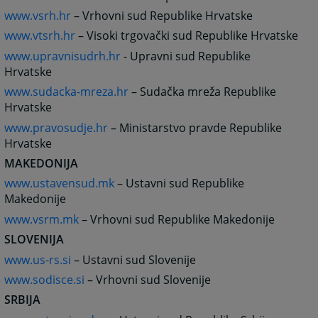
www.vsrh.hr
– Vrhovni sud Republike Hrvatske
www.vtsrh.hr
– Visoki trgovački sud Republike Hrvatske
www.upravnisudrh.hr
- Upravni sud Republike
Hrvatske
www.sudacka-mreza.hr
– Sudačka mreža Republike
Hrvatske
www.pravosudje.hr
– Ministarstvo pravde Republike
Hrvatske
MAKEDONIJA
www.ustavensud.mk
– Ustavni sud Republike
Makedonije
www.vsrm.mk
– Vrhovni sud Republike Makedonije
SLOVENIJA
www.us-rs.si
– Ustavni sud Slovenije
www.sodisce.si
– Vrhovni sud Slovenije
SRBIJA