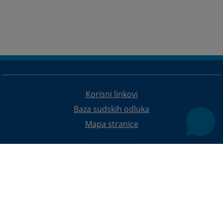
Korisni linkovi
Baza sudskih odluka
Mapa stranice
Redizajn web stranice je finansirala Evropska unija. Za njen sadržaj isključivo je odgovorno
Visoko sudsko i tužilačko vijeće BiH i ona ne odražava nužno stavove Evropske unije.