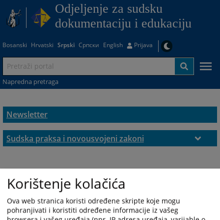
Odjeljenje za sudsku
dokumentaciju i edukaciju
Bosanski
Hrvatski
Srpski
Српски
English
Prijava
Napredna pretraga
Newsletter
Sudska praksa i novousvojeni zakoni
2024/2025
Korištenje kolačića
Ova web stranica koristi određene skripte koje mogu
pohranjivati i koristiti određene informacije iz vašeg
browsera i vašeg uređaja (npr. IP adresa uređaja, varijable o