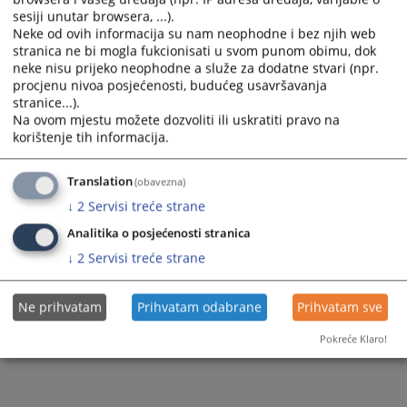
sesiji unutar browsera, ...).
Neke od ovih informacija su nam neophodne i bez njih web
stranica ne bi mogla fukcionisati u svom punom obimu, dok
neke nisu prijeko neophodne a služe za dodatne stvari (npr.
procjenu nivoa posjećenosti, budućeg usavršavanja
stranice...).
Na ovom mjestu možete dozvoliti ili uskratiti pravo na
korištenje tih informacija.
Translation
(obavezna)
↓
2
Servisi treće strane
Analitika o posjećenosti stranica
↓
2
Servisi treće strane
Ne prihvatam
Prihvatam odabrane
Prihvatam sve
Pokreće Klaro!