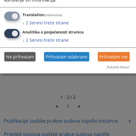
Translation
(obavezna)
↓
2
Servisi treće strane
Analitika o posjećenosti stranica
↓
2
Servisi treće strane
Ne prihvatam
Prihvatam odabrane
Prihvatam sve
Pokreće Klaro!
1 - 2 / 2
1
Publikacije sudske prakse sudova najviše instance
Pregled stavova sudske prakse sudova najviše