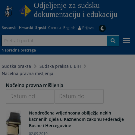
Odjeljenje za sudsku
dokumentaciju i edukaciju
Bosanski
Hrvatski
Srpski
Српски
English
Prijava
Napredna pretraga
Sudska praksa
Sudska praksa u BiH
Načelna pravna mišljenja
Načelna pravna mišljenja
Navigate
Navigate
Neodređena vrijednosna obilježja nekih
forward
forward
kaznenih djela u Kaznenom zakonu Federacije
to
to
Bosne i Hercegovine
interact
interact
with
with
02.09.2010.