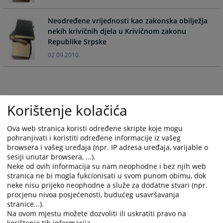
the
the
calendar
calendar
Neodređene vrijednosti kao zakonska obilježja
and
and
nekih krivičnih djela u Krivičnom zakonu
select
select
Republike Srpske
a
a
02.09.2010.
date.
date.
Press
Press
the
the
question
question
Korištenje kolačića
mark
mark
key
key
to
to
Ova web stranica koristi određene skripte koje mogu
pohranjivati i koristiti određene informacije iz vašeg
get
get
browsera i vašeg uređaja (npr. IP adresa uređaja, varijable o
the
the
sesiji unutar browsera, ...).
keyboard
keyboard
Neke od ovih informacija su nam neophodne i bez njih web
shortcuts
shortcuts
stranica ne bi mogla fukcionisati u svom punom obimu, dok
for
for
neke nisu prijeko neophodne a služe za dodatne stvari (npr.
changing
changing
procjenu nivoa posjećenosti, budućeg usavršavanja
stranice...).
dates.
dates.
Na ovom mjestu možete dozvoliti ili uskratiti pravo na
korištenje tih informacija.