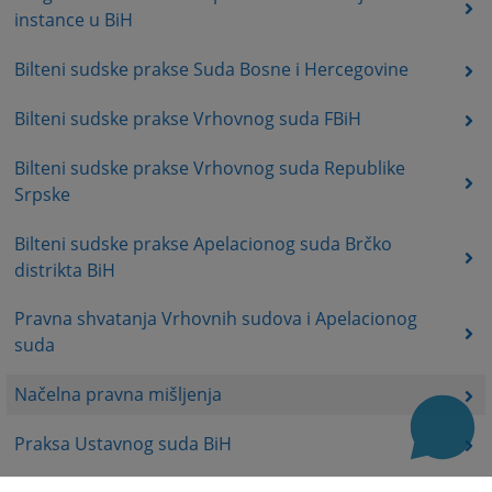
instance u BiH
Bilteni sudske prakse Suda Bosne i Hercegovine
Bilteni sudske prakse Vrhovnog suda FBiH
Bilteni sudske prakse Vrhovnog suda Republike
Srpske
Bilteni sudske prakse Apelacionog suda Brčko
distrikta BiH
Pravna shvatanja Vrhovnih sudova i Apelacionog
suda
Načelna pravna mišljenja
Praksa Ustavnog suda BiH