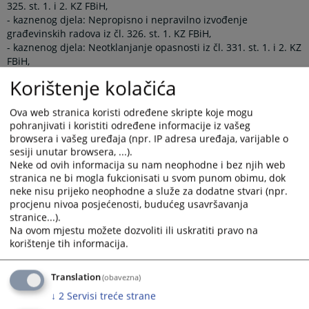
325. st. 1. i 2. KZ FBiH,
- kaznenog djela: Nepropisno i nepravilno izvođenje
građevinskih radova iz čl. 326. st. 1. KZ FBiH,
- kaznenog djela: Neotklanjanje opasnosti iz čl. 331. st. 1. i 2. KZ
FBiH,
- kaznenog djela: Ugrožavanje javnog prometa opasnom
Korištenje kolačića
radnjom iz čl. 334. st. 1. KZ FBiH,
- kaznenog djela: Nesavjesan nadzor nad javnim prometom iz
Ova web stranica koristi određene skripte koje mogu
čl. 335. st. 1. i 2. KZ FBiH,
pohranjivati i koristiti određene informacije iz vašeg
postoji kad vrijednost imovine prelazi 30.000,00 (trideset tisuća
browsera i vašeg uređaja (npr. IP adresa uređaja, varijable o
konvertibilnih maraka).
sesiji unutar browsera, ...).
7. Zakonsko obilježje «imovina velike vrijednosti» kod:
Neke od ovih informacija su nam neophodne i bez njih web
stranica ne bi mogla fukcionisati u svom punom obimu, dok
- kaznenog djela: Neizvršenje i odbijanje izvršenja naređenja iz
neke nisu prijeko neophodne a služe za dodatne stvari (npr.
čl. 399. st. 1.KZ FBiH,
procjenu nivoa posjećenosti, budućeg usavršavanja
- kaznenog djela: Povreda stražarske, patrolne ili druge slične
stranice...).
službe iz čl. 405. st. 1. KZ FBiH,
Na ovom mjestu možete dozvoliti ili uskratiti pravo na
- kaznenog djela: Podnošenje neistinitog raporta i izvješća iz čl.
korištenje tih informacija.
406. KZ FBiH,
- kazenog djela: Nepoduzimanje mjera za zaštitu vojne jedinice
iz čl. 407. st. 1. KZ FBiH, («imovina velike vrijednosti»),
Translation
(obavezna)
- kaznenog djela: Neosiguranje pri vojnim vježbama iz čl. 408.
↓
2
Servisi treće strane
st. 1. KZ FBiH,