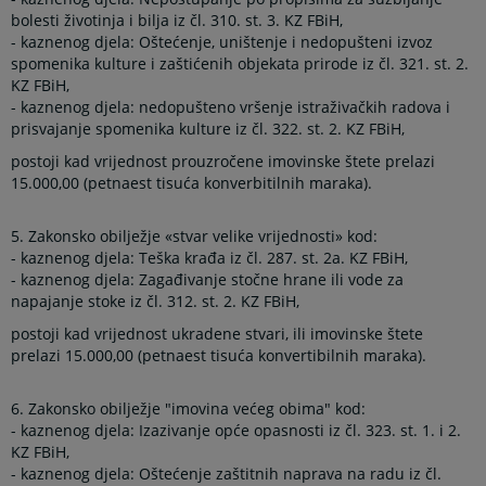
bolesti životinja i bilja iz čl. 310. st. 3. KZ FBiH,
- kaznenog djela: Oštećenje, uništenje i nedopušteni izvoz
spomenika kulture i zaštićenih objekata prirode iz čl. 321. st. 2.
KZ FBiH,
- kaznenog djela: nedopušteno vršenje istraživačkih radova i
prisvajanje spomenika kulture iz čl. 322. st. 2. KZ FBiH,
postoji kad vrijednost prouzročene imovinske štete prelazi
15.000,00 (petnaest tisuća konverbitilnih maraka).
5. Zakonsko obilježje «stvar velike vrijednosti» kod:
- kaznenog djela: Teška krađa iz čl. 287. st. 2a. KZ FBiH,
- kaznenog djela: Zagađivanje stočne hrane ili vode za
napajanje stoke iz čl. 312. st. 2. KZ FBiH,
postoji kad vrijednost ukradene stvari, ili imovinske štete
prelazi 15.000,00 (petnaest tisuća konvertibilnih maraka).
6. Zakonsko obilježje "imovina većeg obima" kod:
- kaznenog djela: Izazivanje opće opasnosti iz čl. 323. st. 1. i 2.
KZ FBiH,
- kaznenog djela: Oštećenje zaštitnih naprava na radu iz čl.