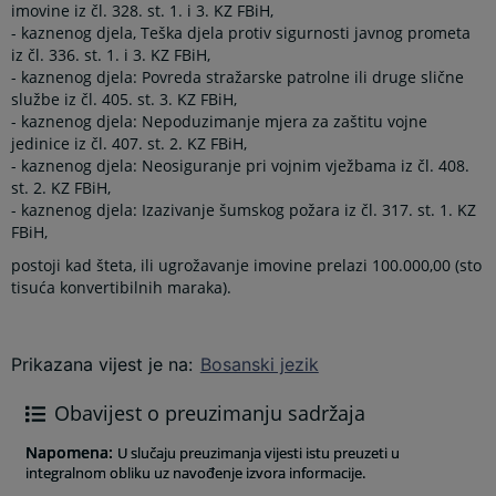
imovine iz čl. 328. st. 1. i 3. KZ FBiH,
- kaznenog djela, Teška djela protiv sigurnosti javnog prometa
iz čl. 336. st. 1. i 3. KZ FBiH,
- kaznenog djela: Povreda stražarske patrolne ili druge slične
službe iz čl. 405. st. 3. KZ FBiH,
- kaznenog djela: Nepoduzimanje mjera za zaštitu vojne
jedinice iz čl. 407. st. 2. KZ FBiH,
- kaznenog djela: Neosiguranje pri vojnim vježbama iz čl. 408.
st. 2. KZ FBiH,
- kaznenog djela: Izazivanje šumskog požara iz čl. 317. st. 1. KZ
FBiH,
postoji kad šteta, ili ugrožavanje imovine prelazi 100.000,00 (sto
tisuća konvertibilnih maraka).
Prikazana vijest je na
:
Bosanski jezik
Obavijest o preuzimanju sadržaja
Napomena
:
U slučaju preuzimanja vijesti istu preuzeti u
integralnom obliku uz navođenje izvora informacije.