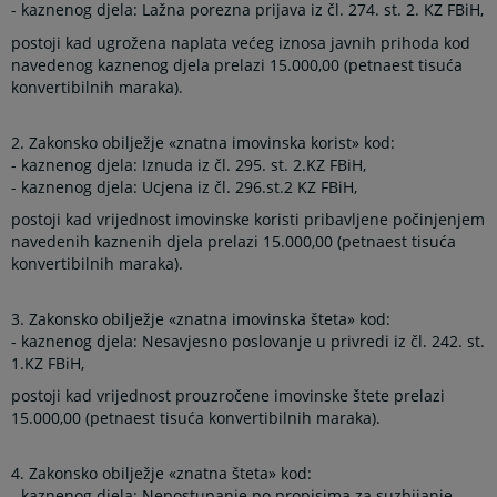
- kaznenog djela: Lažna porezna prijava iz čl. 274. st. 2. KZ FBiH,
postoji kad ugrožena naplata većeg iznosa javnih prihoda kod
navedenog kaznenog djela prelazi 15.000,00 (petnaest tisuća
konvertibilnih maraka).
2. Zakonsko obilježje «znatna imovinska korist» kod:
- kaznenog djela: Iznuda iz čl. 295. st. 2.KZ FBiH,
- kaznenog djela: Ucjena iz čl. 296.st.2 KZ FBiH,
postoji kad vrijednost imovinske koristi pribavljene počinjenjem
navedenih kaznenih djela prelazi 15.000,00 (petnaest tisuća
konvertibilnih maraka).
3. Zakonsko obilježje «znatna imovinska šteta» kod:
- kaznenog djela: Nesavjesno poslovanje u privredi iz čl. 242. st.
1.KZ FBiH,
postoji kad vrijednost prouzročene imovinske štete prelazi
15.000,00 (petnaest tisuća konvertibilnih maraka).
4. Zakonsko obilježje «znatna šteta» kod:
- kaznenog djela: Nepostupanje po propisima za suzbijanje