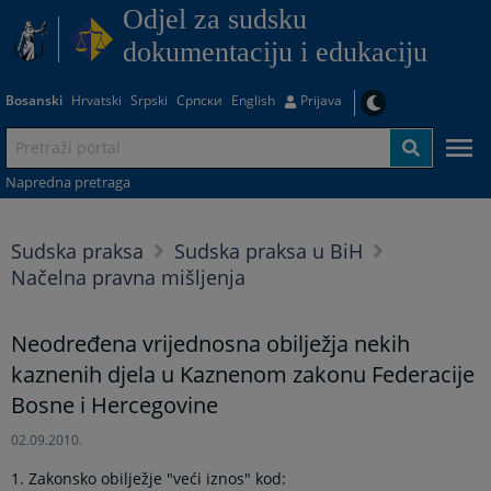
Odjel za sudsku
dokumentaciju i edukaciju
Bosanski
Hrvatski
Srpski
Српски
English
Prijava
Napredna pretraga
Sudska praksa
Sudska praksa u BiH
Načelna pravna mišljenja
Neodređena vrijednosna obilježja nekih
kaznenih djela u Kaznenom zakonu Federacije
Bosne i Hercegovine
02.09.2010.
1. Zakonsko obilježje "veći iznos" kod: