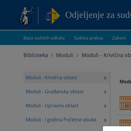
Odjeljenje za su
Baza sudskih odluka
Sudska praksa
Zakoni
Moduli - Krivična ob
Biblioteka
Moduli
Moduli - Krivična oblast
Modul
Moduli - Građanska oblast
Moduli - Upravna oblast
Moduli - I godina Početne obuke