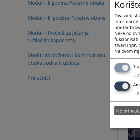
Korišt
Moduli - II godina Početne obuke
Ova web stra
Moduli - III godina Početne obuke
informacije 
unutar brows
Moduli - Projekt za jačanje
Neke od ovi
fukcionisat
tužilačkih kapaciteta
stvari (npr.
Na ovom mjes
Moduli za početnu i kontinuiranu
obuka sudija i tužilaca
Tra
↓
2
Priručnici
Ana
↓
2
Ne prihva