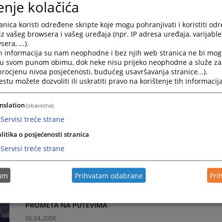
enje kolačića
nica koristi određene skripte koje mogu pohranjivati i koristiti od
MODUL 3 – KRIVIČNA OBLAST - REDOVNI I VANREDNI PRAV
iz vašeg browsera i vašeg uređaja (npr. IP adresa uređaja, varijable 
10.04.2008.
era, ...).
h informacija su nam neophodne i bez njih web stranica ne bi mog
i u svom punom obimu, dok neke nisu prijeko neophodne a služe z
MODUL 4 – KRIVIČNA OBLAST - SKRAĆENI KRIVIČNI POSTU
 procjenu nivoa posjećenosti, budućeg usavršavanja stranice...).
09.04.2008.
tu možete dozvoliti ili uskratiti pravo na korištenje tih informacija
MODUL 5 – KRIVIČNA OBLAST - POSEBNI KRIVIČNI POSTUP
nslation
(obavezna)
08.04.2008.
Servisi treće strane
litika o posjećenosti stranica
MODUL 4 – OSNOVNA NAČELA GLAVNOG PRETRESA I MET
Servisi treće strane
KRIVIČNOM POSTUPKU
07.04.2008.
tam
Prihvatam odabrane
Pri
MODUL 5 – MATERIJALNI I PROCESNI ASPEKTI PROCESUIRA
PROMETA NA PUTEVIMA
06.04.2008.