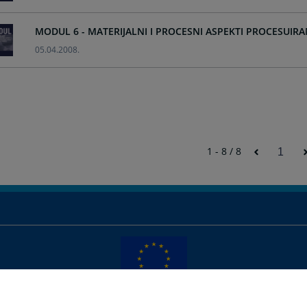
MODUL 6 - MATERIJALNI I PROCESNI ASPEKTI PROCESUIRAN
05.04.2008.
1 - 8 / 8
1
Redizajn web stranice je finansirala Evropska unija. Za njen sadržaj isključivo je odgovorno
Visoko sudsko i tužilačko vijeće BiH i ona ne odražava nužno stavove Evropske unije.