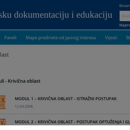
Bosan
dsku dokumentaciju i edukaciju
Idi
na
Napre
sadrža
Paneli
Mape predmeta od javnog interesa
Vijesti
B
last
i - Krivična oblast
MODUL 1 – KRIVIČNA OBLAST - ISTRAŽNI POSTUPAK
12.04.2008.
MODUL 2 – KRIVIČNA OBLAST - POSTUPAK OPTUŽENJA I 
11.04.2008.