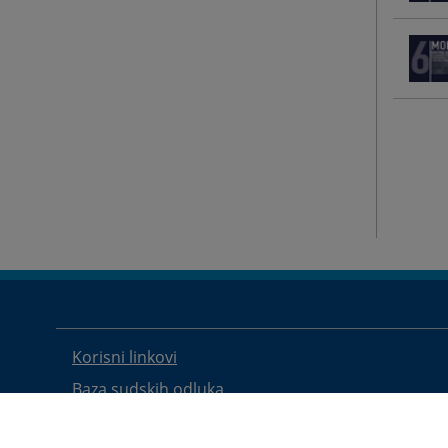
Korisni linkovi
Baza sudskih odluka
Mapa stranice