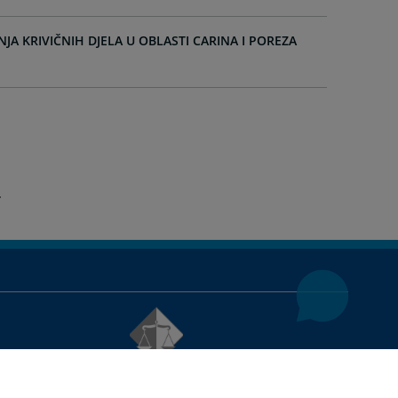
JA KRIVIČNIH DJELA U OBLASTI CARINA I POREZA
© 2021
Visoki sudski i tužilački savjet
U slučaju preuzimanja vijesti istu preuzeti u integralnom obliku