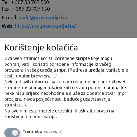
Tel: + 387 33 707 500
Fax: + 387 33 707 550
E-mail:
osde@pravosudje.ba
Web:
https://csd.pravosudje.ba/
Korištenje kolačića
8790
PREGLEDA
Ova web stranica koristi određene skripte koje mogu
pohranjivati i koristiti određene informacije iz vašeg
browsera i vašeg uređaja (npr. IP adresa uređaja, varijable o
sesiji unutar browsera, ...).
Neke od ovih informacija su nam neophodne i bez njih web
stranica ne bi mogla fukcionisati u svom punom obimu, dok
neke nisu prijeko neophodne a služe za dodatne stvari (npr.
procjenu nivoa posjećenosti, budućeg usavršavanja
stranice...).
Na ovom mjestu možete dozvoliti ili uskratiti pravo na
korištenje tih informacija.
Translation
(obavezna)