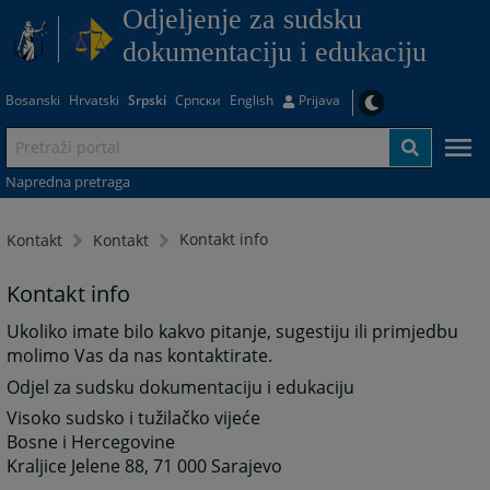
Odjeljenje za sudsku
dokumentaciju i edukaciju
Bosanski
Hrvatski
Srpski
Српски
English
Prijava
Napredna pretraga
Kontakt info
Kontakt
Kontakt
Kontakt info
Ukoliko imate bilo kakvo pitanje, sugestiju ili primjedbu
molimo Vas da nas kontaktirate.
Odjel za sudsku dokumentaciju i edukaciju
Visoko sudsko i tužilačko vijeće
Bosne i Hercegovine
Kraljice Jelene 88, 71 000 Sarajevo