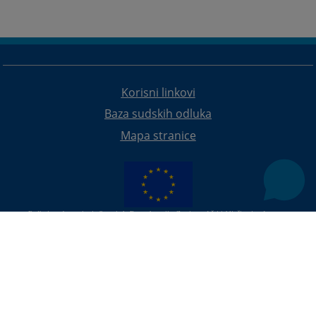
Korisni linkovi
Baza sudskih odluka
Mapa stranice
Redizajn web stranice je finansirala Evropska unija. Za njen sadržaj isključivo je odgovorno
Visoko sudsko i tužilačko vijeće BiH i ona ne odražava nužno stavove Evropske unije.
© 2021
Visoki sudski i tužilački savjet
U slučaju preuzimanja vijesti istu preuzeti u integralnom obliku