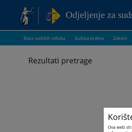
Odjeljenje za su
Baza sudskih odluka
Sudska praksa
Zakoni
Rezultati pretrage
Korišt
Ova web stra