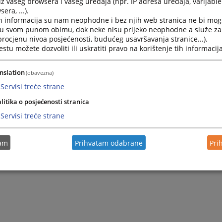
iz vašeg browsera i vašeg uređaja (npr. IP adresa uređaja, varijable 
era, ...).
h informacija su nam neophodne i bez njih web stranica ne bi mog
i u svom punom obimu, dok neke nisu prijeko neophodne a služe z
 procjenu nivoa posjećenosti, budućeg usavršavanja stranice...).
tu možete dozvoliti ili uskratiti pravo na korištenje tih informacija
nslation
(obavezna)
Servisi treće strane
litika o posjećenosti stranica
Servisi treće strane
tam
Prihvatam odabrane
Pri