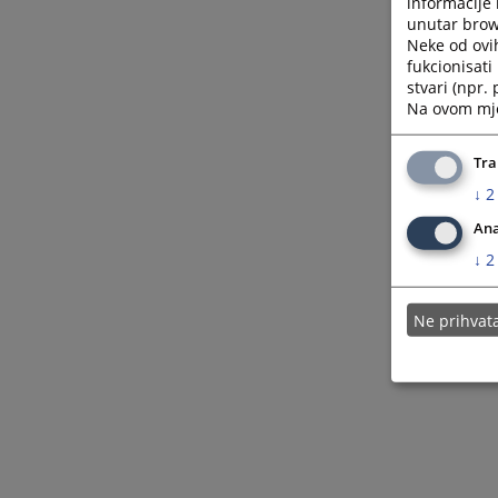
informacije 
unutar brows
Neke od ovi
fukcionisat
stvari (npr.
Na ovom mjes
Tra
↓
2
Ana
↓
2
Ne prihva