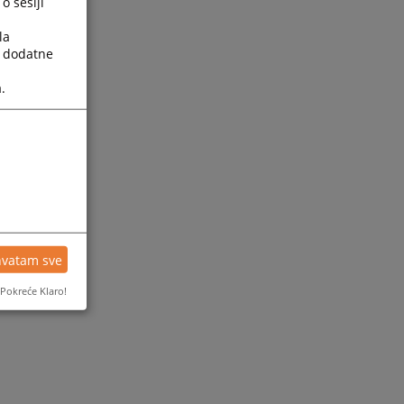
o sesiji
la
a dodatne
.
hvatam sve
Pokreće Klaro!