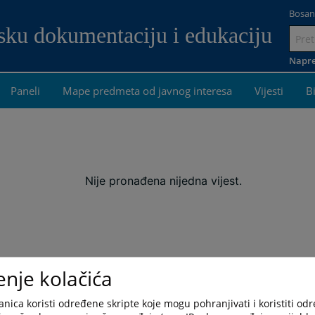
Bosan
dsku dokumentaciju i edukaciju
Idi
na
Napre
sadrža
Paneli
Mape predmeta od javnog interesa
Vijesti
B
Nije pronađena nijedna vijest.
enje kolačića
nica koristi određene skripte koje mogu pohranjivati i koristiti od