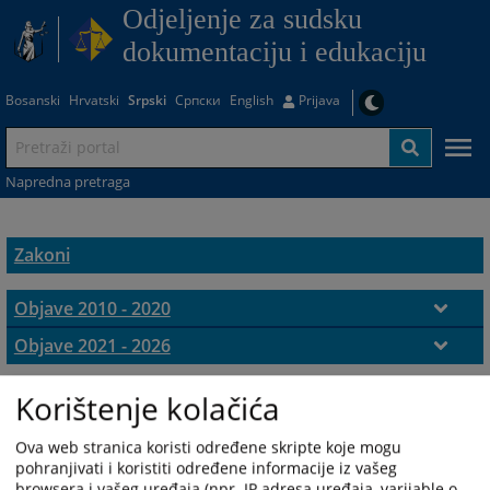
Odjeljenje za sudsku
dokumentaciju i edukaciju
Bosanski
Hrvatski
Srpski
Српски
English
Prijava
Napredna pretraga
Zakoni
Objave 2010 - 2020
Zakoni BiH - 2010/20
Objave 2021 - 2026
Zakoni BiH - 2021/26
Korištenje kolačića
Ova web stranica koristi određene skripte koje mogu
pohranjivati i koristiti određene informacije iz vašeg
browsera i vašeg uređaja (npr. IP adresa uređaja, varijable o