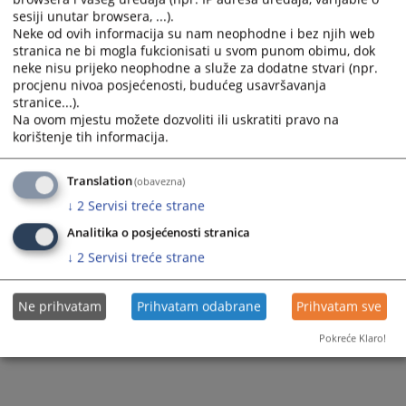
sesiji unutar browsera, ...).
Neke od ovih informacija su nam neophodne i bez njih web
stranica ne bi mogla fukcionisati u svom punom obimu, dok
neke nisu prijeko neophodne a služe za dodatne stvari (npr.
procjenu nivoa posjećenosti, budućeg usavršavanja
stranice...).
Na ovom mjestu možete dozvoliti ili uskratiti pravo na
korištenje tih informacija.
Translation
(obavezna)
↓
2
Servisi treće strane
Analitika o posjećenosti stranica
↓
2
Servisi treće strane
Ne prihvatam
Prihvatam odabrane
Prihvatam sve
Pokreće Klaro!