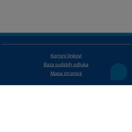
Korisni linkovi
Baza sudskih odluka
Mapa stranice
Redizajn web stranice je finansirala Evropska unija. Za njen sadržaj isključivo je odgovorno
Visoko sudsko i tužilačko vijeće BiH i ona ne odražava nužno stavove Evropske unije.