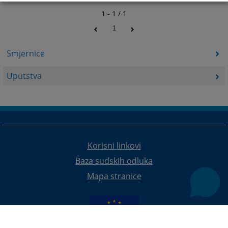
1 - 1 / 1
1
Smjernice
Uputstva
Korisni linkovi
Baza sudskih odluka
Mapa stranice