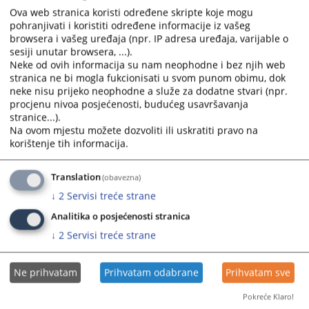
and
and
Ova web stranica koristi određene skripte koje mogu
sudsko i tužilačko vijeće Bosne i Hercegovine, na sjednici
select
select
pohranjivati i koristiti određene informacije iz vašeg
održanoj dana 21.3.2024. godine, usvojilo je Uputstvo za
browsera i vašeg uređaja (npr. IP adresa uređaja, varijable o
a
a
anonimizaciju.
sesiji unutar browsera, ...).
date.
date.
25.04.2024.
Neke od ovih informacija su nam neophodne i bez njih web
Press
Press
stranica ne bi mogla fukcionisati u svom punom obimu, dok
the
the
neke nisu prijeko neophodne a služe za dodatne stvari (npr.
question
question
procjenu nivoa posjećenosti, budućeg usavršavanja
mark
mark
stranice...).
Na ovom mjestu možete dozvoliti ili uskratiti pravo na
key
key
korištenje tih informacija.
to
to
get
get
the
the
Translation
(obavezna)
keyboard
keyboard
↓
2
Servisi treće strane
shortcuts
shortcuts
Analitika o posjećenosti stranica
for
for
↓
2
Servisi treće strane
changing
changing
dates.
dates.
Ne prihvatam
Prihvatam odabrane
Prihvatam sve
Pokreće Klaro!