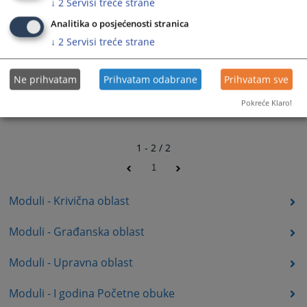
↓
2
Servisi treće strane
Analitika o posjećenosti stranica
↓
2
Servisi treće strane
Ne prihvatam
Prihvatam odabrane
Prihvatam sve
Pokreće Klaro!
1 - 2 / 2
1
Moduli - Krivična oblast
Moduli - Građanska oblast
Moduli - Upravna oblast
Moduli - I godina Početne obuke