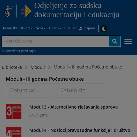
Odjeljenje za sudsku
dokumentaciju i edukaciju
Bosanski
Hrvatski
Srpski
Српски
English
Prijava
Napredna pretraga
Moduli - III godina Početne obuke
Biblioteka
Moduli
Moduli - III godina Početne obuke
Navigate
Navigate
Modul 3 - Alternativno rješavanje sporova
forward
forward
to
to
04.01.2010.
interact
interact
with
with
Modul 4 - Nosioci pravosudne funkcije i društvo
the
the