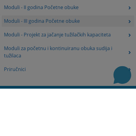
Moduli - II godina Početne obuke
Moduli - III godina Početne obuke
Moduli - Projekt za jačanje tužilačkih kapaciteta
Moduli za početnu i kontinuiranu obuka sudija i
tužilaca
Priručnici
Korisni linkovi
Baza sudskih odluka
Mapa stranice