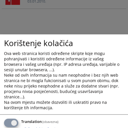
03.01.2010.
calendar
calendar
and
and
select
select
a
a
date.
date.
Press
Press
Korištenje kolačića
the
the
question
question
Ova web stranica koristi određene skripte koje mogu
mark
mark
pohranjivati i koristiti određene informacije iz vašeg
key
key
browsera i vašeg uređaja (npr. IP adresa uređaja, varijable o
to
to
sesiji unutar browsera, ...).
get
get
Neke od ovih informacija su nam neophodne i bez njih web
the
the
stranica ne bi mogla fukcionisati u svom punom obimu, dok
keyboard
keyboard
neke nisu prijeko neophodne a služe za dodatne stvari (npr.
procjenu nivoa posjećenosti, budućeg usavršavanja
shortcuts
shortcuts
stranice...).
for
for
Na ovom mjestu možete dozvoliti ili uskratiti pravo na
changing
changing
korištenje tih informacija.
dates.
dates.
Translation
(obavezna)