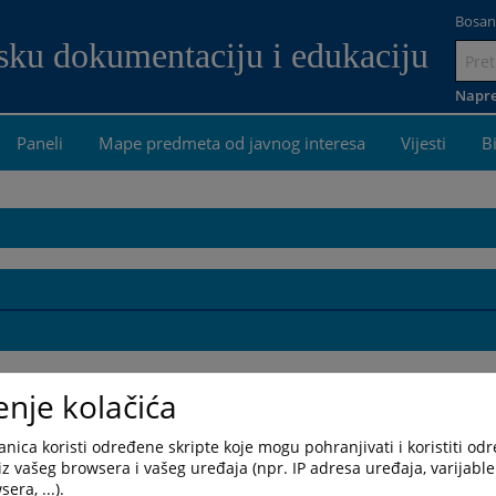
Bosan
dsku dokumentaciju i edukaciju
Idi
na
Napre
sadrža
Paneli
Mape predmeta od javnog interesa
Vijesti
B
enje kolačića
nica koristi određene skripte koje mogu pohranjivati i koristiti od
iz vašeg browsera i vašeg uređaja (npr. IP adresa uređaja, varijable 
era, ...).