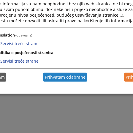
h informacija su nam neophodne i bez njih web stranica ne bi mog
i u svom punom obimu, dok neke nisu prijeko neophodne a služe z
 procjenu nivoa posjećenosti, budućeg usavršavanja stranice...).
tu možete dozvoliti ili uskratiti pravo na korištenje tih informacija
nslation
(obavezna)
Servisi treće strane
litika o posjećenosti stranica
Servisi treće strane
tam
Prihvatam odabrane
Pri