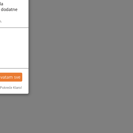
la
a dodatne
.
hvatam sve
Pokreće Klaro!