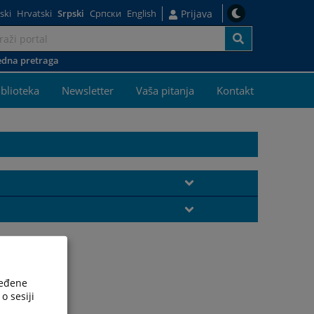
ski
Hrvatski
Srpski
Српски
English
Prijava
dna pretraga
j
iblioteka
Newsletter
Vaša pitanja
Kontakt
ređene
o sesiji