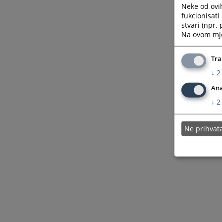
Neke od ovi
fukcionisat
stvari (npr.
Na ovom mjes
Tra
↓
2
Ana
↓
2
Ne prihva