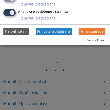
↓
2
Servisi treće strane
Analitika o posjećenosti stranica
↓
2
Servisi treće strane
Ne prihvatam
Prihvatam odabrane
Prihvatam sve
Pokreće Klaro!
1 - 1 / 1
1
Moduli - Krivična oblast
Moduli - Građanska oblast
Moduli - Upravna oblast