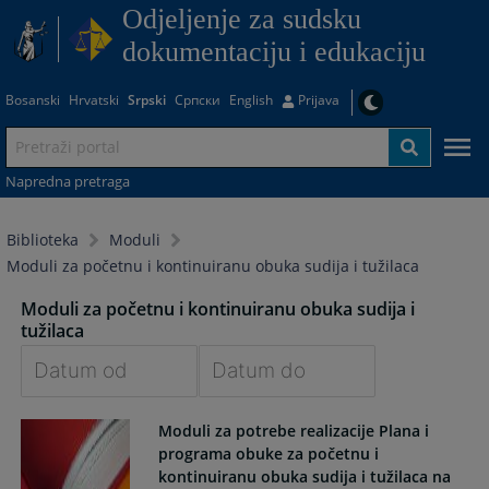
Odjeljenje za sudsku
dokumentaciju i edukaciju
Bosanski
Hrvatski
Srpski
Српски
English
Prijava
Napredna pretraga
Biblioteka
Moduli
Moduli za početnu i kontinuiranu obuka sudija i tužilaca
Moduli za početnu i kontinuiranu obuka sudija i
tužilaca
Navigate
Navigate
Moduli za potrebe realizacije Plana i
forward
forward
programa obuke za početnu i
to
to
kontinuiranu obuka sudija i tužilaca na
interact
interact