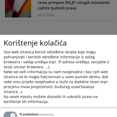
temu primjene EKLJP i drugih standarda
with
with
zaštite ljudskih prava
the
the
calendar
calendar
06.12.2023.
and
and
select
select
a
a
date.
date.
Korištenje kolačića
Press
Press
the
the
Ova web stranica koristi određene skripte koje mogu
question
question
pohranjivati i koristiti određene informacije iz vašeg
mark
mark
browsera i vašeg uređaja (npr. IP adresa uređaja, varijable o
key
key
sesiji unutar browsera, ...).
Neke od ovih informacija su nam neophodne i bez njih web
to
to
stranica ne bi mogla fukcionisati u svom punom obimu, dok
get
get
neke nisu prijeko neophodne a služe za dodatne stvari (npr.
the
the
procjenu nivoa posjećenosti, budućeg usavršavanja
keyboard
keyboard
stranice...).
shortcuts
shortcuts
Na ovom mjestu možete dozvoliti ili uskratiti pravo na
for
for
korištenje tih informacija.
changing
changing
dates.
dates.
Translation
(obavezna)