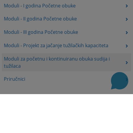
Moduli - I godina Početne obuke
Moduli - II godina Početne obuke
Moduli - III godina Početne obuke
Moduli - Projekt za jačanje tužilačkih kapaciteta
Moduli za početnu i kontinuiranu obuka sudija i
tužilaca
Priručnici
Korisni linkovi
Baza sudskih odluka