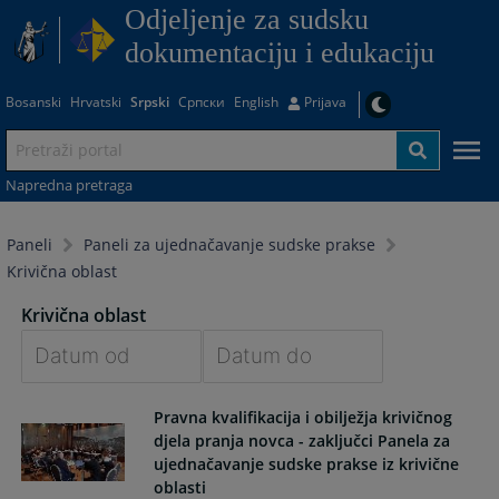
Odjeljenje za sudsku
dokumentaciju i edukaciju
Bosanski
Hrvatski
Srpski
Српски
English
Prijava
Napredna pretraga
Paneli
Paneli za ujednačavanje sudske prakse
Krivična oblast
Krivična oblast
Navigate
Navigate
Pravna kvalifikacija i obilježja krivičnog
forward
forward
djela pranja novca - zaključci Panela za
to
to
ujednačavanje sudske prakse iz krivične
interact
interact
oblasti
with
with